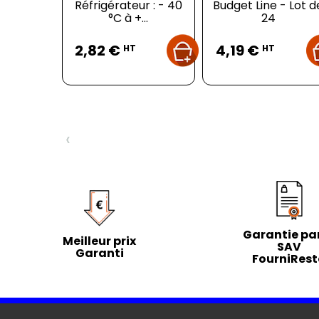
Réfrigérateur : - 40
Budget Line - Lot d
°C à +...
24
Prix
Prix
2,82 €
4,19 €
HT
HT
‹
Garantie par
Meilleur prix
SAV
Garanti
FourniRes