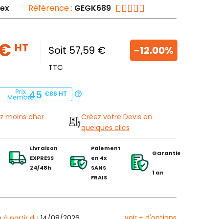
ex
Référence :
GEGK689
 €
HT
Soit 57,59 €
-12.00%
TTC
45
€86
HT
z moins cher
Créez votre Devis en
quelques clics
Livraison
Paiement
Garantie
EXPRESS
en 4x
24/48h
SANS
1 an
FRAIS
voir + d'options
n à partir du
14/08/2026