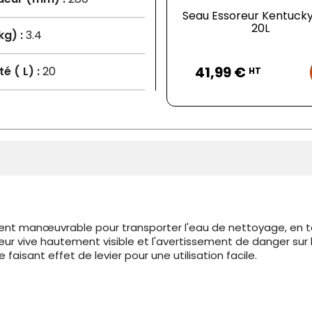
Seau Essoreur Kentucky
20L
kg) :
3.4
Prix
41,99 €
é ( L) :
20
HT
ment manœuvrable pour transporter l'eau de nettoyage, en t
eur vive hautement visible et l'avertissement de danger sur
faisant effet de levier pour une utilisation facile.