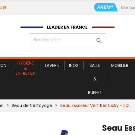
à 9h
Conta
LEADER EN FRANCE

HYGIÈNE
ION
LAVERIE
INOX
SALLE
MOBILIER
&
ENTRETIEN
&
BUFFET
en
Seau de Nettoyage
Seau Essoreur Vert Kentucky - 20L
Seau Es