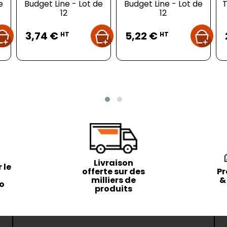
e
Budget Line - Lot de
Budget Line - Lot de
T
12
12
Prix
Prix
3,74 €
5,22 €
HT
HT
Livraison
 le
offerte sur des
Pr
milliers de
&
to
produits