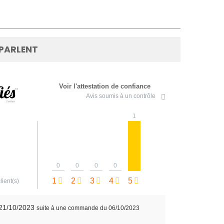
 PARLENT
Voir l'attestation de confiance
Avis soumis à un contrôle
1
0
0
0
0
1
2
3
4
5
lient(s)
 21/10/2023
suite à une commande du 06/10/2023