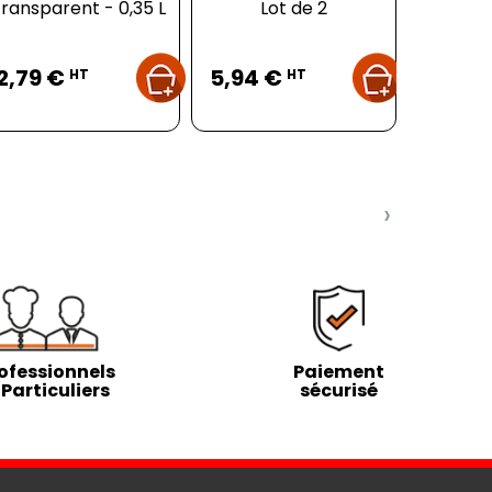
ransparent - 0,35 L
Lot de 2
de Comp
ave
Prix
Prix
Pr
2,79 €
5,94 €
717,9
HT
HT
HT
›
ofessionnels
Paiement
 Particuliers
sécurisé