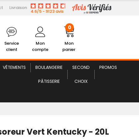
ct
Livraison
47,99 € HT
Seau Essoreur Vert Kentucky
4.6/5 - 9123 avis
0
Service
Mon
Mon
client
compte
panier
VÊTEMENTS
BOULANGERIE
SECOND
PROMOS
PÂTISSERIE
CHOIX
soreur Vert Kentucky - 20L