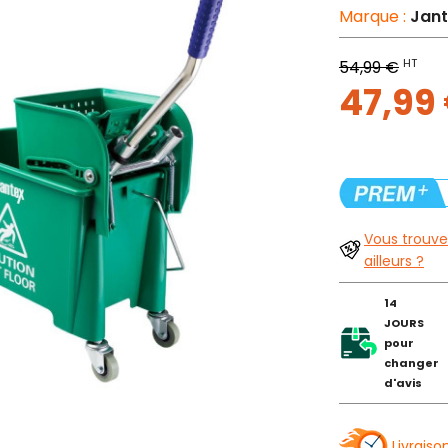
Marque :
Jant
HT
54,99 €
47,99
Vous trouve
ailleurs ?
14
JOURS
pour
changer
d'avis
Livraiso