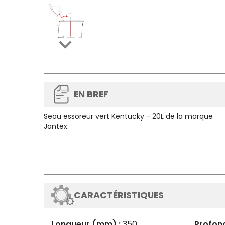

EN BREF
Seau essoreur vert Kentucky - 20L de la marque
Jantex.
CARACTÉRISTIQUES
Longueur (mm) :
350
Profon