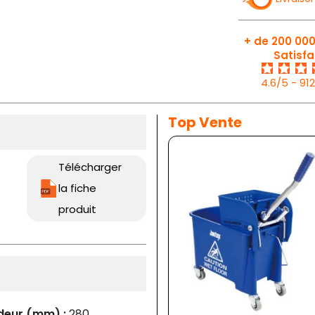
+ de 200 000
Satisfa
4.6/5 - 91
Top Vente
Télécharger
la fiche
produit
deur (mm) :
280