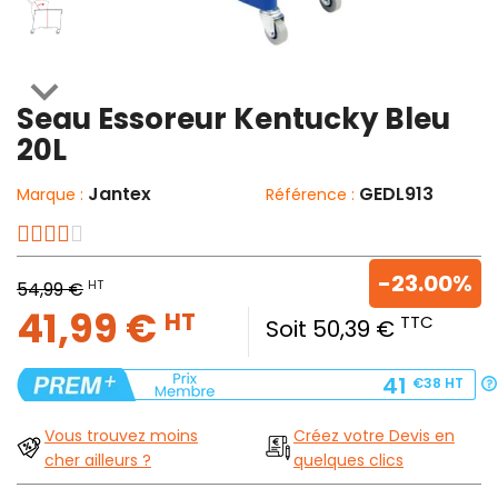

Seau Essoreur Kentucky Bleu
20L
Jantex
GEDL913
Marque :
Référence :
-23.00%
HT
54,99 €
41,99 €
HT
TTC
Soit 50,39 €
41
€38
HT
Vous trouvez moins
Créez votre Devis en
cher ailleurs ?
quelques clics