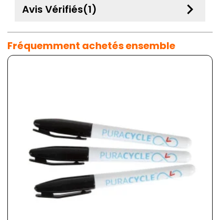
keyboard_arrow_down
Avis Vérifiés(1)
Fréquemment achetés ensemble