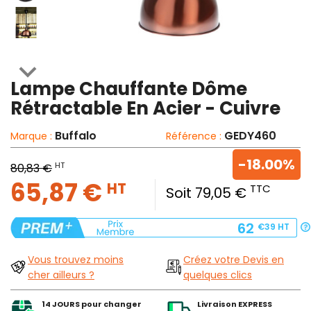

Lampe Chauffante Dôme
Rétractable En Acier - Cuivre
Buffalo
GEDY460
Marque :
Référence :
-18.00%
HT
80,83 €
65,87 €
HT
TTC
Soit 79,05 €
62
€39
HT
Vous trouvez moins
Créez votre Devis en
cher ailleurs ?
quelques clics
14 JOURS pour changer
Livraison EXPRESS