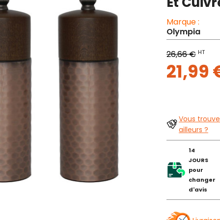
Et Cuivr
Marque :
Olympia
HT
26,66 €
21,99
Vous trouve
ailleurs ?
14
JOURS
pour
changer
d'avis