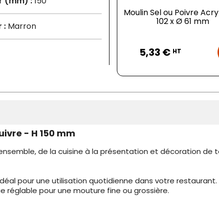
r (mm) :
150
Moulin Sel ou Poivre Acry
102 x Ø 61 mm
 :
Marron
Prix
5,33 €
HT
Cuivre - H 150 mm
l'ensemble, de la cuisine à la présentation et décoration de 
déal pour une utilisation quotidienne dans votre restaurant.
 réglable pour une mouture fine ou grossière.