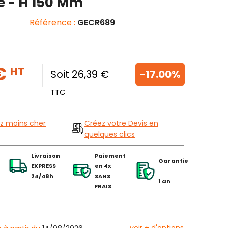
e - H 150 Mm
Référence :
GECR689
 €
HT
Soit 26,39 €
-17.00%
TTC
z moins cher
Créez votre Devis en
quelques clics
Livraison
Paiement
Garantie
EXPRESS
en 4x
24/48h
SANS
1 an
FRAIS