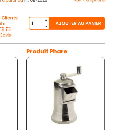
voir + d'options
n à partir du
14/08/2026
 Clients
AJOUTER AU PANIER
its
23avis
Produit Phare