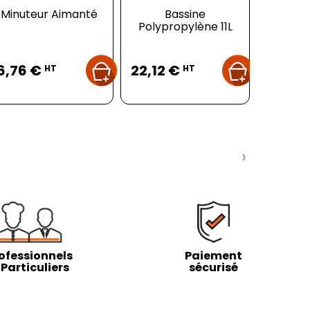
Minuteur Aimanté
Bassine
B
Polypropylène 11L
Polypr
Prix
Prix
Pr
6,76 €
22,12 €
18,99
HT
HT
›
ofessionnels
Paiement
 Particuliers
sécurisé