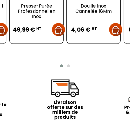
 1
Presse-Purée
Douille Inox
Professionnel en
Cannelée 18Mm
Inox
Prix
Prix
49,99 €
4,06 €
HT
HT
Livraison
 le
offerte sur des
Pr
milliers de
&
to
produits