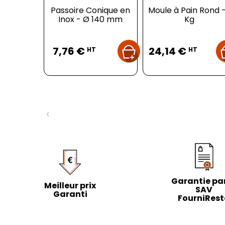
Passoire Conique en
Moule à Pain Rond -
Inox - Ø 140 mm
Kg
Prix
Prix
7,76 €
24,14 €
HT
HT
‹
Garantie par
Meilleur prix
SAV
Garanti
FourniRes