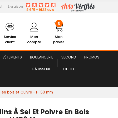
ct
Livraison
21,99 € HT
Sel et Poivre en bois et Cuivre
4.6/5 - 9123 avis
0
Service
Mon
Mon
client
compte
panier
VÊTEMENTS
BOULANGERIE
SECOND
PROMOS
PÂTISSERIE
CHOIX
e en bois et Cuivre - H 150 mm
ins À Sel Et Poivre En Bois