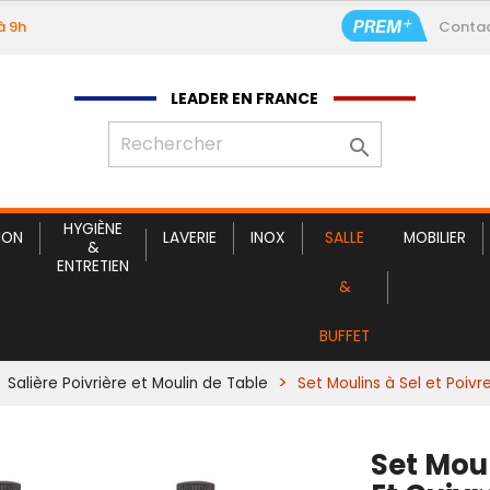
à 9h
Conta
Set Moulins à 
LEADER EN FRANCE

HYGIÈNE
ION
LAVERIE
INOX
SALLE
MOBILIER
&
ENTRETIEN
&
BUFFET
Salière Poivrière et Moulin de Table
Set Moulins à Sel et Poivr
Set Moul