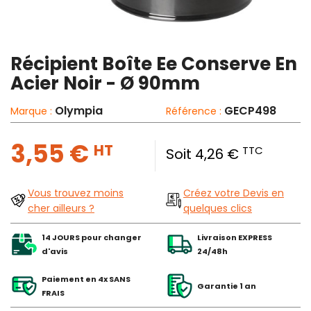
Récipient Boîte Ee Conserve En
Acier Noir - Ø 90mm
Olympia
GECP498
Marque :
Référence :
3,55 €
HT
TTC
Soit 4,26 €
Vous trouvez moins
Créez votre Devis en
cher ailleurs ?
quelques clics
14 JOURS pour changer
Livraison EXPRESS
d'avis
24/48h
Paiement en 4x SANS
Garantie 1 an
FRAIS