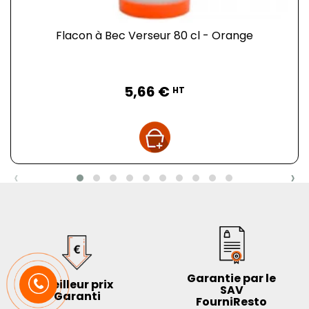
Flacon à Bec Verseur 80 cl - Orange
Prix
5,66 €
HT
‹
›
Garantie par le
Meilleur prix
SAV
Garanti
FourniResto