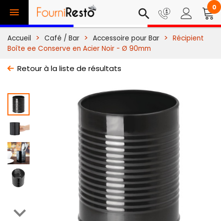
0

search
Accueil
Café / Bar
Accessoire pour Bar
Récipient
Boîte ee Conserve en Acier Noir - Ø 90mm
Retour à la liste de résultats
