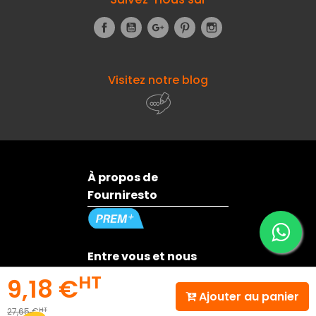
Facebook
YouTube
Google+
Pinterest
Instagram
Visitez notre blog
À propos de
Fourniresto
Entre vous et nous
HT
9,18 €
Ajouter au panier
Besoin d'aide ?
HT
27,65 €