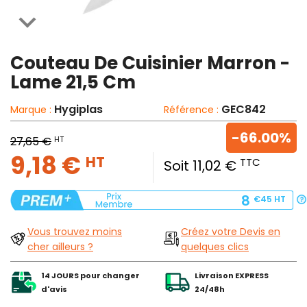

Couteau De Cuisinier Marron -
Lame 21,5 Cm
Hygiplas
GEC842
Marque :
Référence :
-66.00%
HT
27,65 €
9,18 €
HT
TTC
Soit 11,02 €
8
€45
HT
Vous trouvez moins
Créez votre Devis en
cher ailleurs ?
quelques clics
14 JOURS pour changer
Livraison EXPRESS
d'avis
24/48h