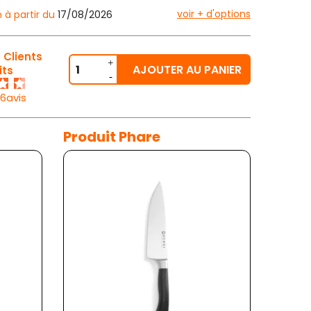
voir + d'options
n à partir du
17/08/2026
 Clients
AJOUTER AU PANIER
its
26avis
Produit Phare