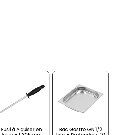
Fusil à Aiguiser en
Bac Gastro GN 1/2
Distri
Acier - L 305 mm
Inox - Profondeur 40
Bobine