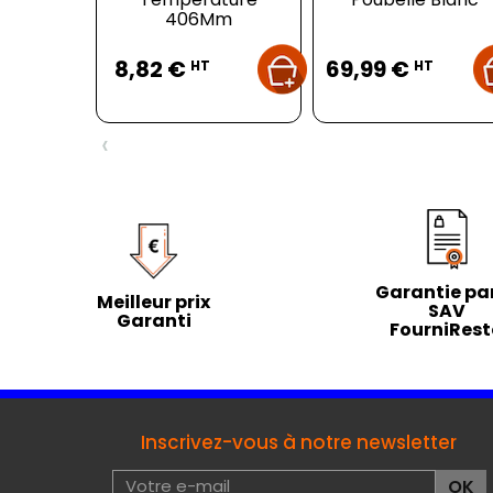
406Mm
Prix
Prix
8,82 €
69,99 €
HT
HT
‹
Garantie par
Meilleur prix
SAV
Garanti
FourniRes
Inscrivez-vous à notre newsletter