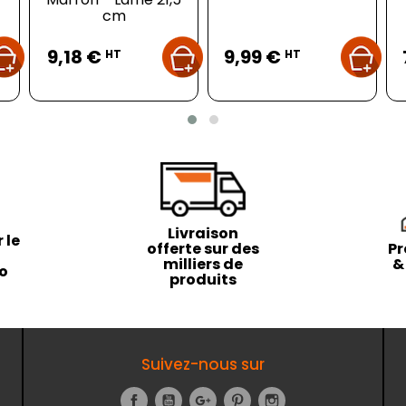
cm
Prix
Prix
9,18 €
9,99 €
HT
HT
Livraison
 le
offerte sur des
Pr
milliers de
&
to
produits
Suivez-nous sur
Facebook
YouTube
Google+
Pinterest
Instagram