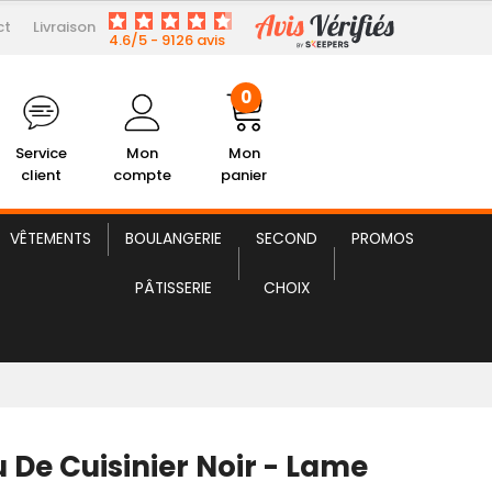
ct
Livraison
6,91 € HT
Couteau de Cuisinier Noir
4.6/5 - 9126 avis
0
Service
Mon
Mon
client
compte
panier
VÊTEMENTS
BOULANGERIE
SECOND
PROMOS
PÂTISSERIE
CHOIX
 De Cuisinier Noir - Lame