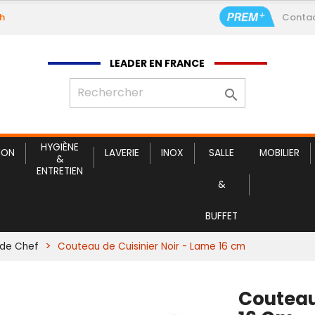
9h
Conta
LEADER EN FRANCE

HYGIÈNE
ION
LAVERIE
INOX
SALLE
MOBILIER
&
ENTRETIEN
&
BUFFET
de Chef
Couteau de Cuisinier Noir - Lame 16 cm
Couteau