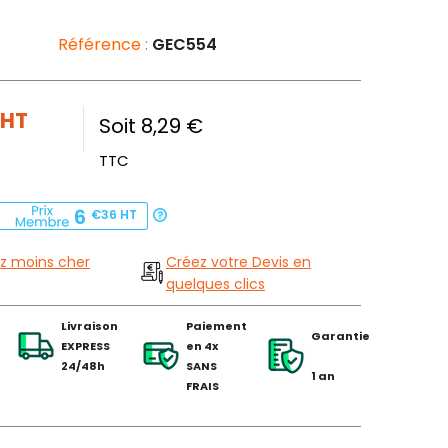
Référence :
GEC554
HT
Soit 8,29 €
TTC
6
€36
HT
z moins cher
Créez votre Devis en
quelques clics
Livraison
Paiement
Garantie
EXPRESS
en 4x
24/48h
SANS
1 an
FRAIS