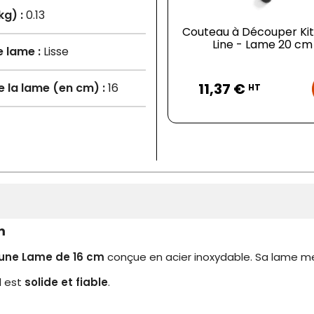
kg) :
0.13
Couteau à Découper Ki
Line - Lame 20 cm
 lame :
Lisse
Prix
11,37 €
de la lame (en cm) :
16
HT
m
'une Lame de 16 cm
conçue en acier inoxydable. Sa lame m
l est
solide et fiable
.