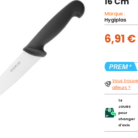
16 Cm
Marque :
Hygiplas
6,91 €
Vous trouve
ailleurs ?
14
JOURS
pour
changer
d'avis