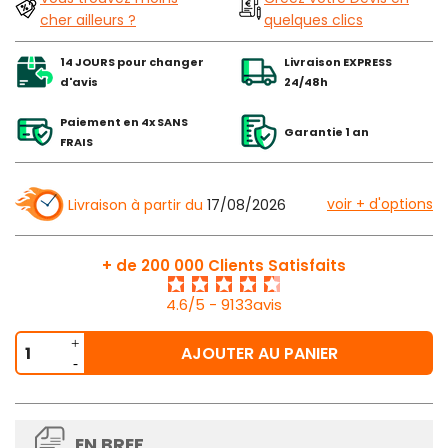
cher ailleurs ?
quelques clics
14 JOURS pour changer
Livraison EXPRESS
d'avis
24/48h
Paiement en 4x SANS
Garantie 1 an
FRAIS
voir + d'options
Livraison à partir du
17/08/2026
+ de 200 000 Clients Satisfaits
4.6/5 - 9133avis
AJOUTER AU PANIER
EN BREF