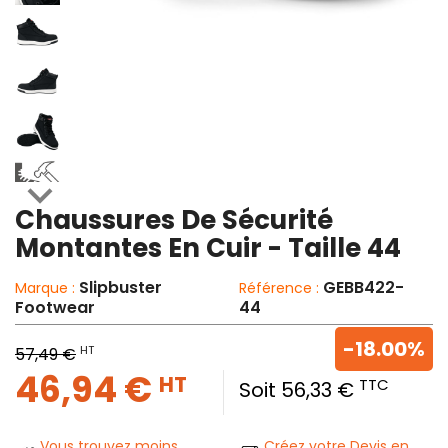

Chaussures De Sécurité
Montantes En Cuir - Taille 44
Slipbuster
GEBB422-
Marque :
Référence :
Footwear
44
-18.00%
HT
57,49 €
46,94 €
HT
TTC
Soit 56,33 €
Vous trouvez moins
Créez votre Devis en