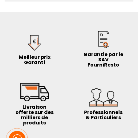
vous suggérons de choisir la plus petite taille.
Plus d'informations :
Couleur :
Noires
Matière :
Nylon + EVA + caoutchouc
Taille :
44
Poids :
1200 g
Garantie par le
Meilleur prix
SAV
Garanti
FourniResto
Livraison
offerte sur des
Professionnels
milliers de
& Particuliers
produits