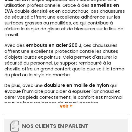
utilisation professionnelle. Grâce à des
semelles en
EVA
double densité et en caoutchouc, ces chaussures
de sécurité offrent une excellente adhérence sur les
surfaces grasses ou mouillées, ce qui contribue à
réduire le risque de glisse et de blessures sur le lieu de
travail.
Avec des
embouts en acier 200 J
, ces chaussures
offrent une excellente protection contre les chutes
d'objets lourds et pointus. Cela permet d'assurer la
sécurité du personnel. Le support rembourré à la
cheville offre un grand confort quelle que soit la forme
du pied ou le style de marche.
De plus, avec une
doublure en maille de nylon
qui
évacue l'humidité pour aider à expulser l'air chaud et
aérer vos pieds correctement, le confort est maximal
pour les longues heures de travail passées
voir +
debout.
Disponibles en taille 44
, ces chaussures de
sécurité Slipbuster sont plus grandes que les
chaussures standard pour plus de confort et de
NOS CLIENTS EN PARLENT
sécurité. Si vous vous situez entre deux tailles, nous