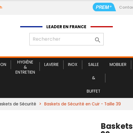
9h
Conta
LEADER EN FRANCE

HYGIÈNE
ION
LAVERIE
INOX
SALLE
MOBILIER
&
ENTRETIEN
&
BUFFET
askets de Sécurité
Baskets de Sécurité en Cuir - Taille 39
Baskets 