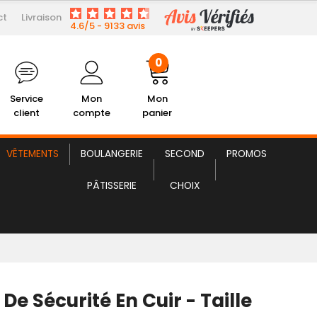
ct
Livraison
39,79 € HT
Baskets de Sécurité en Cuir
4.6/5 - 9133 avis
0
Service
Mon
Mon
client
compte
panier
VÊTEMENTS
BOULANGERIE
SECOND
PROMOS
PÂTISSERIE
CHOIX
De Sécurité En Cuir - Taille