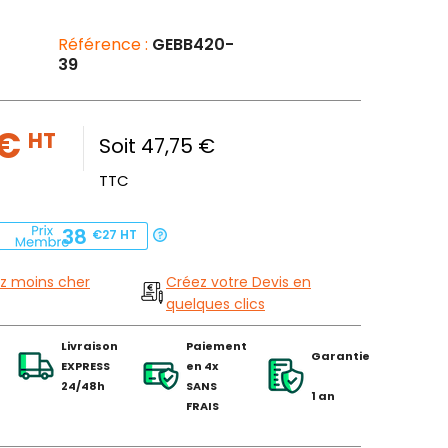
Référence :
GEBB420-
39
 €
HT
Soit 47,75 €
TTC
38
€27
HT
z moins cher
Créez votre Devis en
quelques clics
Livraison
Paiement
Garantie
EXPRESS
en 4x
24/48h
SANS
1 an
FRAIS