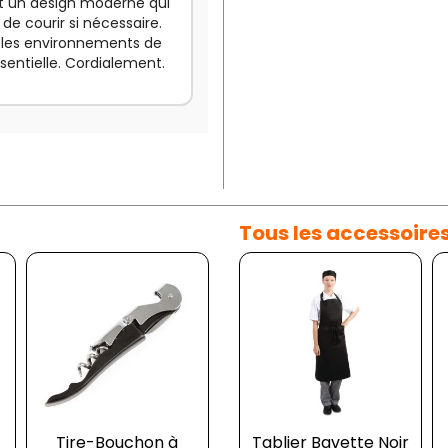
nt un design moderne qui
 courir si nécessaire.
s les environnements de
sentielle. Cordialement.
Tous les accessoire
Tire-Bouchon à
Tablier Bavette
Tablier Bavette Noir