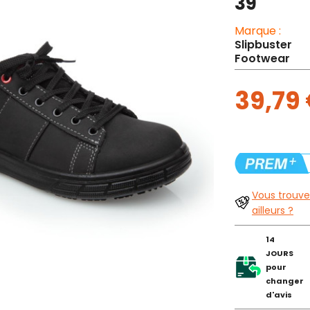
39
Marque :
Slipbuster
Footwear
39,79
Vous trouve
ailleurs ?
14
JOURS
pour
changer
d'avis