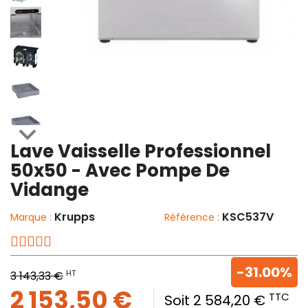

Lave Vaisselle Professionnel
50x50 - Avec Pompe De
Vidange
Krupps
KSC537V
Marque :
Référence :
-31.00%
HT
3 143,33 €
2 153,50 €
TTC
Soit 2 584,20 €