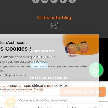
Visitez notre blog
À propos de
Fourniresto
Entre vous et nous
HT
2 153,50 €
Ajouter au panier
Besoin d'aide ?
HT
3 143,33 €
© 2026 - Fourniresto