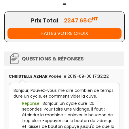
ROBUSTESSE ET LONGEVITE
: Charnière de Porte en I
=
QUALITE
: Bras de lavage et de rinçage entièrement e
HT
Prix Total
2247.68€
Livré avec :
FAITES VOTRE CHOIX
1 panier pour verre 50x50x10 cm
1 panier 18 assiettes dimensions 50x50x10 cm
2 porte-couverts
1 tuyau d'arrivée d'eau et d'évacuation
QUESTIONS & RÉPONSES
CHRISTELLE AZNAR
Posée le 2019-09-06 17:32:22
Hauteur des Verres jusqu'à 365 mm
Hauteur des Assiettes jusqu'à 395 mm ou Plat
Bonjour, Pouvez-vous me dire combien de temps
dure un cycle, et comment vider la cuve.
Réponse :
Bonjour, un cycle dure 120
secondes. Pour faire une vidange, il faut : -
Cycles Ultra Courts de 2 min
éteindre la machine - enlever le bouchon de
trop plein -appuyer sur le bouton de vidange
et laissez ce bouton appuyé jusqu'à ce que la