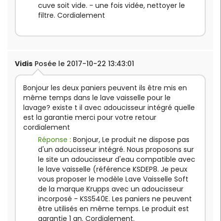
cuve soit vide. - une fois vidée, nettoyer le
filtre. Cordialement
Le Saviez-Vous
?
Plus d'informations :
Vanne DVGW
Contenance
:
18
assiettes ou 4 bacs
•
Ai-je besoin d’une pompe de
Vidis
Posée le 2017-10-22 13:43:01
GN 1/1
vidange sur
mon lave-
Capacité de la
vaisselle professionnel ?
Bonjour les deux paniers peuvent ils être mis en
cuve
: 26 litres
même temps dans le lave vaisselle pour le
•
Comment utiliser un lave-
Dimensions
: L 585 x
lavage? existe t il avec adoucisseur intégré quelle
vaisselle au quotidien ?
P 600 x H 815 mm
est la garantie merci pour votre retour
Diamètre tuyau
cordialement
d'évacuation
: 40 mm
Réponse :
Bonjour, Le produit ne dispose pas
Puissance de la pompe de lavage
: 0,52 kW / 0,7 Hp
d'un adoucisseur intégré. Nous proposons sur
Puissance de la pompe de vidange
: 0, 35 kW
le site un adoucisseur d'eau compatible avec
Puissance des résistances
: 2,6 kW cuve / 2,5 kW
le lave vaisselle (référence KSDEP8. Je peux
boiler
vous proposer le modèle Lave Vaisselle Soft
Puissance totale
: 3,12 kW / 16 A
de la marque Krupps avec un adoucisseur
Alimentation
: 230 V
incorposé - KSS540E. Les paniers ne peuvent
Poids
: 69 kg
être utilisés en même temps. Le produit est
garantie 1 an. Cordialement.