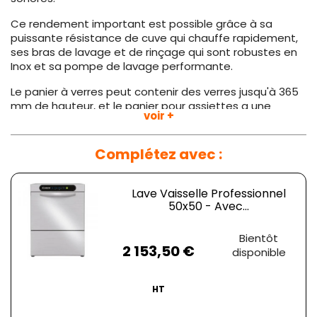
Ce rendement important est possible grâce à sa
puissante résistance de cuve qui chauffe rapidement,
ses bras de lavage et de rinçage qui sont robustes en
Inox et sa pompe de lavage performante.
Le panier à verres peut contenir des verres jusqu'à 365
mm de hauteur, et le panier pour assiettes a une
voir +
capacité de 18 assiettes de 395 mm de diamètre. Ce
dernier peut aussi contenir des bac ou plats de type
GN 1/1.
Complétez avec :
Ses bras de lavage et de rinçage sont en Inox pour
une robustesse absolue de diamètre 18 cm, de plus la
Lave Vaisselle Professionnel
vitesse de rotation des bras de lavage est réglable.
50x50 - Avec...
Fonctionnel
, sa pompe de vidange permet
Prix
Bientôt
l'évacuation de l'eau même si votre syphon est en
2 153,50 €
disponible
hauteur.
Economique
, performant et fonctionnel,
ce
lave-vaisselles professionnel Krupps
possède
toutes les qualités répondant aux exigences de
HT
propreté et d'efficacité des professionnels de la
restauration.