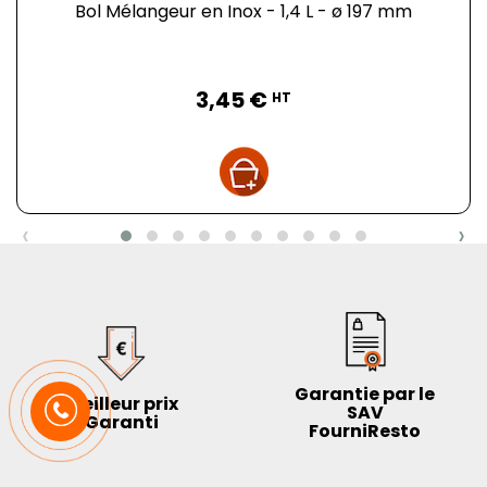
Bol Mélangeur en Inox - 1,4 L - ø 197 mm
Prix
3,45 €
HT
‹
›
Garantie par le
Meilleur prix
SAV
Garanti
FourniResto