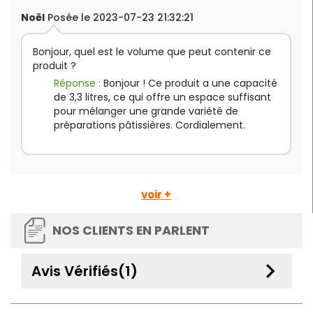
Noël
Posée le 2023-07-23 21:32:21
Bonjour, quel est le volume que peut contenir ce
produit ?
Réponse :
Bonjour ! Ce produit a une capacité
de 3,3 litres, ce qui offre un espace suffisant
pour mélanger une grande variété de
préparations pâtissières. Cordialement.
voir +
NOS CLIENTS EN PARLENT
keyboard_arrow_down
Avis Vérifiés(1)