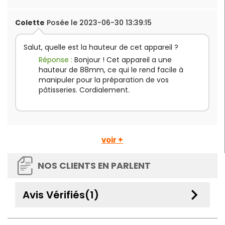
Colette
Posée le 2023-06-30 13:39:15
Salut, quelle est la hauteur de cet appareil ?
Réponse :
Bonjour ! Cet appareil a une
hauteur de 88mm, ce qui le rend facile à
manipuler pour la préparation de vos
pâtisseries. Cordialement.
voir +
NOS CLIENTS EN PARLENT
keyboard_arrow_down
Avis Vérifiés(1)