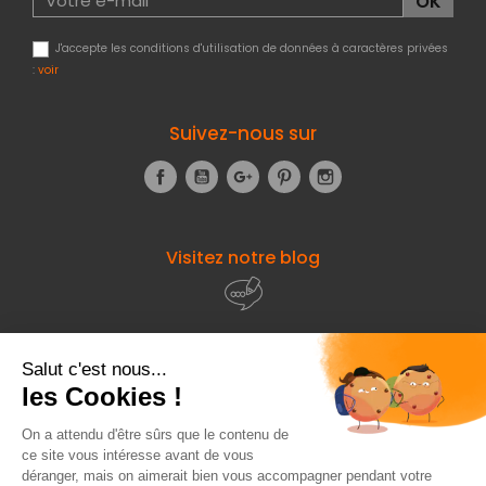
J'accepte les conditions d'utilisation de données à caractères privées
:
voir
Suivez-nous sur
Facebook
YouTube
Google+
Pinterest
Instagram
Visitez notre blog
À propos de
Fourniresto