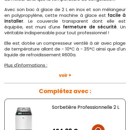
Avec son bac à glace de 2 L en inox et son mélangeur
en polypropylène, cette machine à glace est
facile à
installer
. Le couvercle transparent dont elle est
équipée, est muni d'une
fermeture de sécurité
. Un
véritable indispensable pour tout professionnel !
Elle est dotée un compresseur ventilé à air avec plage
de température allant de - 10°C à - 35°C ainsi que d'un
liquide de refroidissement R600a.
Plus d'informations :
Dimensions :
L 272x P 315 x H 362 mm
voir +
Matière
: inox
Alimentation
: 230 V
Complétez avec :
Puissance
: 180 W
Poids
: 12.30 kg
Sorbetière Professionnelle 2 L
Prix