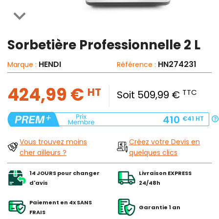

Sorbetière Professionnelle 2 L
HENDI
HN274231
Marque :
Référence :
424,99 €
HT
TTC
Soit 509,99 €
410
€41
HT
Vous trouvez moins
Créez votre Devis en
cher ailleurs ?
quelques clics
14 JOURS pour changer
Livraison EXPRESS
d'avis
24/48h
Paiement en 4x SANS
Garantie 1 an
FRAIS