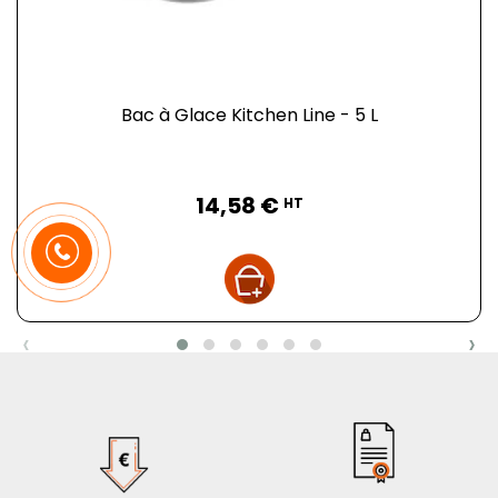
Bac à Glace Kitchen Line - 5 L
Prix
14,58 €
HT
‹
›