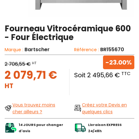
Fourneau Vitrocéramique 600
- Four Électrique
Bartscher
BR155670
Marque :
Référence :
-23.00%
HT
2 706,55 €
2 079,71 €
TTC
Soit 2 495,66 €
HT
Vous trouvez moins
Créez votre Devis en
cher ailleurs ?
quelques clics
14 JOURS pour changer
Livraison EXPRESS
d'avis
24/48h