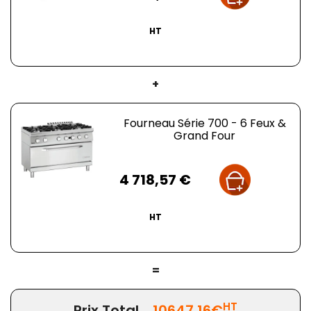
HT
+
Fourneau Série 700 - 6 Feux &
Grand Four
Prix
4 718,57 €
HT
=
HT
Prix Total
10647.16€