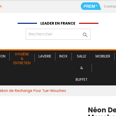
9h
Conta
Néon de
LEADER EN FRANCE

HYGIÈNE
ION
LAVERIE
INOX
SALLE
MOBILIER
&
ENTRETIEN
&
BUFFET
Néon de Rechange Pour Tue-Mouches
Néon De