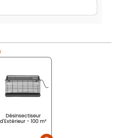
s
teuse Double - 2 x
Désinsectiseur
Couvercle pour
d'Extérieur - 100 m²
3 L
Demi-Bac à Pâtons
- 400 x 300...
Prix
Prix
Prix