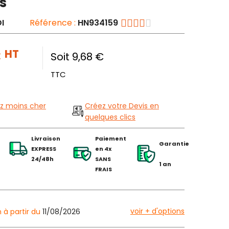
s
I
Référence :
HN934159
€
HT
Soit 9,68 €
TTC
z moins cher
Créez votre Devis en
quelques clics
Livraison
Paiement
Garantie
EXPRESS
en 4x
24/48h
SANS
1 an
FRAIS
voir + d'options
n à partir du
11/08/2026