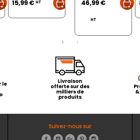
15,99 €
7,67 €
46,99 €
1
HT
HT
HT
›
‹
Livraison
 le
offerte sur des
Pr
milliers de
&
to
produits
Suivez-nous sur
Facebook
YouTube
Google+
Pinterest
Instagram