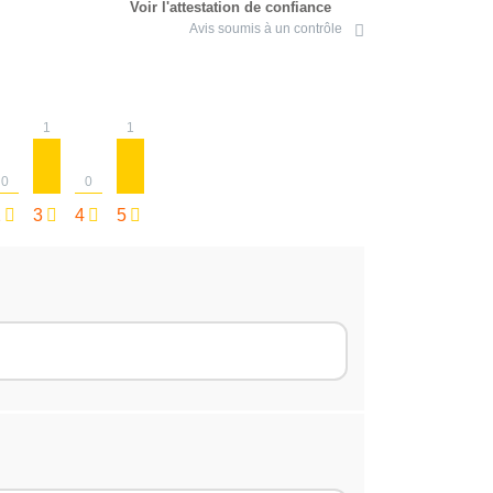
Voir l'attestation de confiance
Avis soumis à un contrôle
1
1
0
0
2
3
4
5