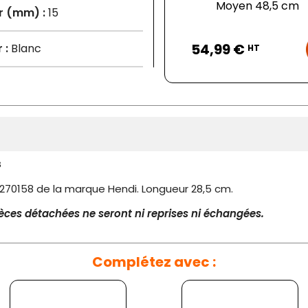
Moyen 48,5 cm
r (mm) :
15
Prix
54,99 €
 :
Blanc
HT
s
70158 de la marque Hendi. Longueur 28,5 cm.
pièces détachées ne seront ni reprises ni échangées.
Complétez avec :