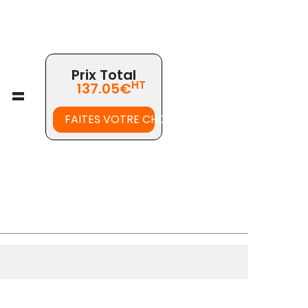
Prix Total
HT
137.05€
=
FAITES VOTRE CHOIX