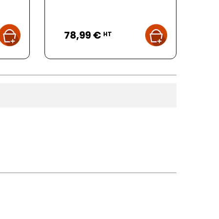
Prix
78,99 €
HT