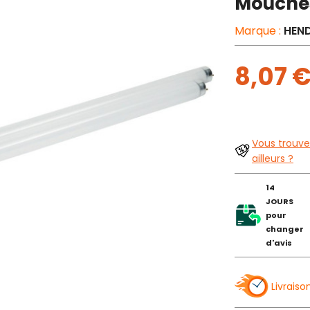
Mouche
Marque :
HEND
8,07 
Vous trouve
ailleurs ?
14
JOURS
pour
changer
d'avis
Livraiso