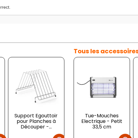
rrect.
Tous les accessoire
Support Egouttoir
Lame de Rechange
Tue-Mouches
Fri
pour Planches à
pour Racloir
Electrique - Petit
Découper -...
33,5 cm
Prix
Prix
Prix