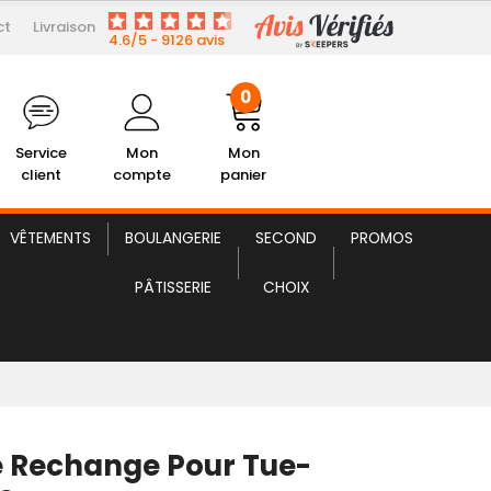
ct
Livraison
8,07 € HT
 Rechange Pour Tue-Mouches
4.6/5 - 9126 avis
0
Service
Mon
Mon
client
compte
panier
VÊTEMENTS
BOULANGERIE
SECOND
PROMOS
PÂTISSERIE
CHOIX
 Rechange Pour Tue-