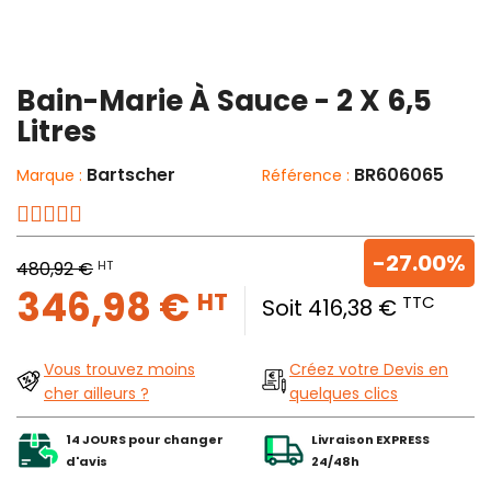
Bain-Marie À Sauce - 2 X 6,5
Litres
Bartscher
BR606065
Marque :
Référence :
-27.00%
HT
480,92 €
346,98 €
HT
TTC
Soit 416,38 €
Vous trouvez moins
Créez votre Devis en
cher ailleurs ?
quelques clics
14 JOURS pour changer
Livraison EXPRESS
d'avis
24/48h