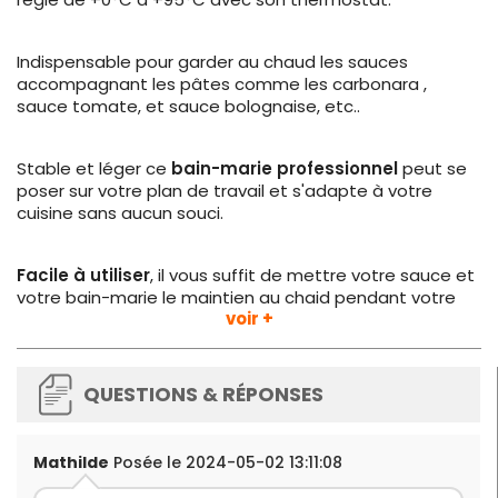
Indispensable pour garder au chaud les sauces
accompagnant les pâtes comme les carbonara ,
sauce tomate, et sauce bolognaise, etc..
Stable et léger ce
bain-marie professionnel
peut se
poser sur votre plan de travail et s'adapte à votre
cuisine sans aucun souci.
Facile à utiliser
, il vous suffit de mettre votre sauce et
votre bain-marie le maintien au chaid pendant votre
voir +
service.
QUESTIONS & RÉPONSES
Plus d'informations :
Capacité
: 6,5 Litres
Dimensions
: L 505 x P 280 x H 320 mm
Mathilde
Posée le 2024-05-02 13:11:08
Dimensions de la cuve :
L 560 x P 400 x H 350 mm