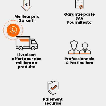
Garantie par le
Meilleur prix
SAV
Garanti
FourniResto
Livraison
offerte sur des
Professionnels
milliers de
& Particuliers
produits
Paiement
sécurisé