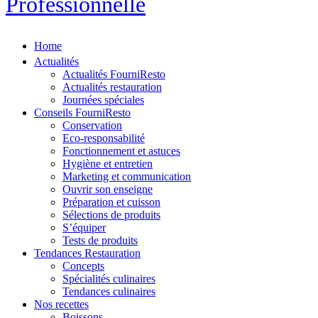
Professionnelle
Home
Actualités
Actualités FourniResto
Actualités restauration
Journées spéciales
Conseils FourniResto
Conservation
Eco-responsabilité
Fonctionnement et astuces
Hygiène et entretien
Marketing et communication
Ouvrir son enseigne
Préparation et cuisson
Sélections de produits
S’équiper
Tests de produits
Tendances Restauration
Concepts
Spécialités culinaires
Tendances culinaires
Nos recettes
Boissons