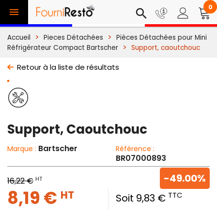
0

search
Accueil
Pieces Détachées
Pièces Détachées pour Mini
Réfrigérateur Compact Bartscher
Support, caoutchouc
Retour à la liste de résultats
Support, Caoutchouc
Bartscher
Marque :
Référence :
BR07000893
-49.00%
HT
16,22 €
8,19 €
HT
TTC
Soit 9,83 €