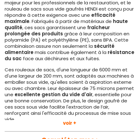
majeur pour les professionnels de la restauration, et le
rouleau de sacs sous vide gaufrés HENDI est conçu pour
répondre à cette exigence avec une
efficacité
maximale
. Fabriqués à partir de matériaux de
haute
qualité
, ces sacs garantissent une
fraîcheur
prolongée des produits
grâce à leur composition en
polyamide (PA) et polyéthylène (PE), sans BPA. Cette
combinaison assure non seulement la
sécurité
alimentaire
mais contribue également à la
résistance
du sac
face aux déchirures et aux fuites.
Ces rouleaux de sacs, d'une longueur de 6000 mm et
d'une largeur de 200 mm, sont adaptés aux machines à
emballer sous vide, qu'elles soient à aspiration externe
ou avec chambre. Leur épaisseur de 75 microns permet
une
excellente gestion du vide d'air
, essentielle pour
une bonne conservation. De plus, le design gaufré de
ces sacs sous vide facilite l'extraction de l’air,
renforçant ainsi l'efficacité du processus de mise sous
vide.
voir +
Offerts en lot de deux rouleaux, les sacs sous vide HENDI
sont une
solution pratique
, permettant une utilisation