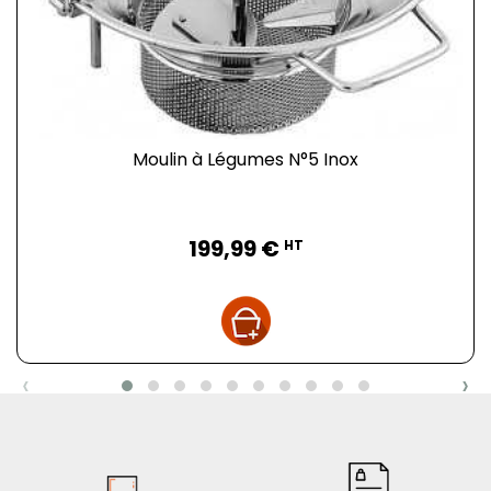
ainsi à la sécurité alimentaire et à la satisfaction
clientèle, tout en ajoutant une touche de couleur et
d'organisation à l'environnement de travail.
Moulin à Légumes N°5 Inox
Prix
199,99 €
HT
‹
›