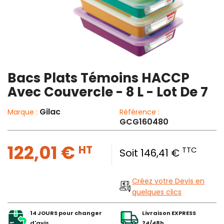
Bacs Plats Témoins HACCP
Avec Couvercle - 8 L - Lot De 7
Gilac
Marque :
Référence :
GCG160480
122,01 €
HT
TTC
Soit 146,41 €
Créez votre Devis en
quelques clics
14 JOURS pour changer
Livraison EXPRESS
d'avis
24/48h