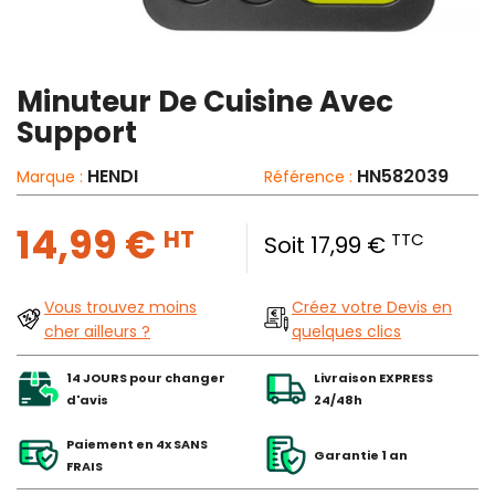
Minuteur De Cuisine Avec
Support
HENDI
HN582039
Marque :
Référence :
14,99 €
HT
TTC
Soit 17,99 €
Vous trouvez moins
Créez votre Devis en
cher ailleurs ?
quelques clics
14 JOURS pour changer
Livraison EXPRESS
d'avis
24/48h
Paiement en 4x SANS
Garantie 1 an
FRAIS