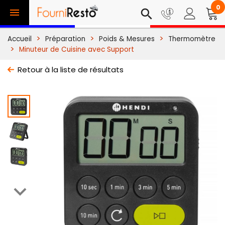
0

search
Accueil
Préparation
Poids & Mesures
Thermomètre
Minuteur de Cuisine avec Support
Retour à la liste de résultats
