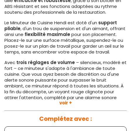
allie
efficacité et robustesse
, grâce à son boîtier en
ABS résistant et ses fonctions adaptées au rythme
soutenu des professionnels de la restauration.
Le Minuteur de Cuisine Hendi est doté d'un
support
pliable
, d'un trou de suspension et d'un aimant, offrant
ainsi une
flexibilité maximale
pour son placement.
Placez-le sur une surface métallique, suspendez-le ou
posez-le sur un plan de travail pour garder un œil sur le
temps, sans encombrer votre espace de travail.
Avec
trois réglages de volume
– silencieux, modéré et
fort – ce minuteur s'adapte à l'ambiance de toute
cuisine. Que vous ayez besoin de discrétion ou d'une
alerte sonore puissante pour surpasser le bruit
ambiant, ce minuteur répond à toutes les situations. À
la fin du décompte, un voyant rouge clignote pour
attirer l'attention, complété par une alarme sonore
voir +
dans les modes modéré et fort, garantissant que rien
n'est oublié, même dans les heures de pointe.
Complétez avec :
En outre, la
simplicité d'utilisation
est garantie avec
deux fonctions pratiques : compte à rebours et