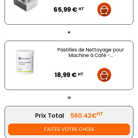
qualité supérieure, alliant technologie, design et
Prix
performance.
65,99 €
HT
Plus d'informations :
Nombre de tasses par jour
: Café américain : 7
+
tasses / Double expresso : 9 tasses / Expresso : 14
tasses
Pastilles de Nettoyage pour
Machine à Café -...
Prix
18,99 €
HT
=
HT
Prix Total
560.42€
FAITES VOTRE CHOIX