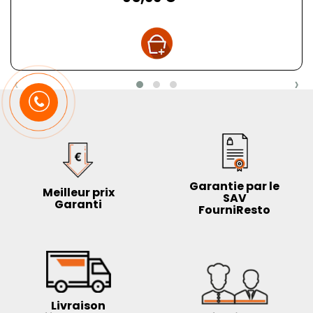
‹
›
Garantie par le
Meilleur prix
SAV
Garanti
FourniResto
Livraison