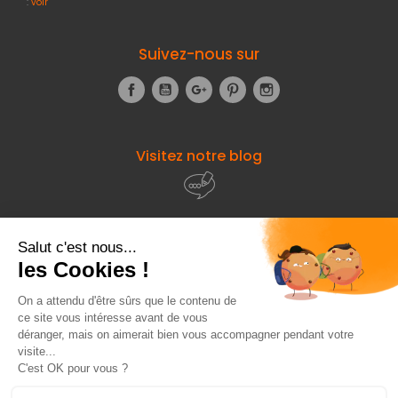
:
voir
Suivez-nous sur
Facebook
YouTube
Google+
Pinterest
Instagram
Visitez notre blog
À propos de
Fourniresto
Entre vous et nous