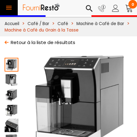
0

search
Accueil
Café / Bar
Café
Machine à Café de Bar
Machine à Café du Grain à la Tasse
Retour à la liste de résultats