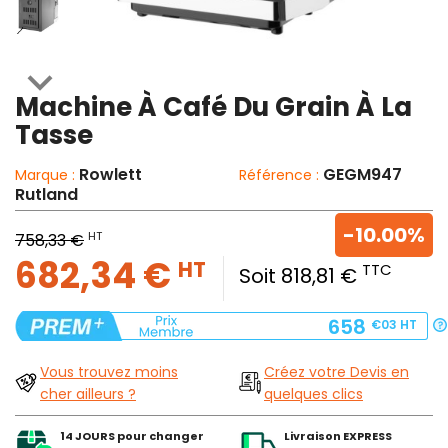

Machine À Café Du Grain À La
Tasse
Rowlett
GEGM947
Marque :
Référence :
Rutland
-10.00%
HT
758,33 €
682,34 €
HT
TTC
Soit 818,81 €
658
€03
HT
Vous trouvez moins
Créez votre Devis en
cher ailleurs ?
quelques clics
14 JOURS pour changer
Livraison EXPRESS