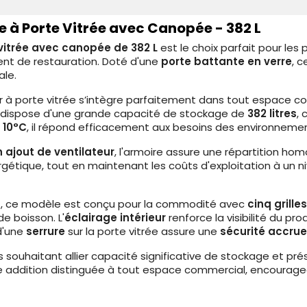
e à Porte Vitrée avec Canopée - 382 L
 vitrée avec canopée de 382 L
est le choix parfait pour les 
ent de restauration. Doté d'une
porte battante en verre
, 
ale.
r à porte vitrée s’intègre parfaitement dans tout espace 
il dispose d'une grande capacité de stockage de
382 litres
,
 10°C
, il répond efficacement aux besoins des environnemen
 ajout de ventilateur
, l'armoire assure une répartition ho
gétique, tout en maintenant les coûts d'exploitation à un n
t, ce modèle est conçu pour la commodité avec
cinq grille
e boisson. L'
éclairage intérieur
renforce la visibilité du p
 d'une
serrure
sur la porte vitrée assure une
sécurité accrue
ls souhaitant allier capacité significative de stockage et pr
 une addition distinguée à tout espace commercial, encourag