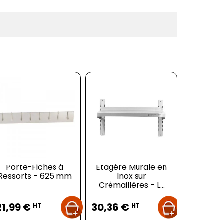
Porte-Fiches à
Etagère Murale en
Armoir
Ressorts - 625 mm
Inox sur
Négative
Crémaillères - L...
6
Prix
Prix
Pr
21,99 €
30,36 €
1 297,
HT
HT