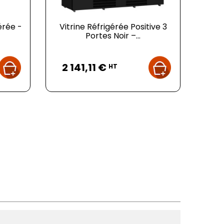
érée -
Vitrine Réfrigérée Positive 3
Portes Noir –...
Prix
2 141,11 €
HT