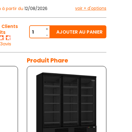
voir + d'options
n à partir du
12/08/2026
 Clients
AJOUTER AU PANIER
its
23avis
Produit Phare