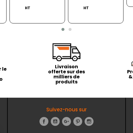
HT
HT
Livraison
 le
offerte sur des
Pr
milliers de
&
to
produits
Suivez-nous sur
Facebook
YouTube
Google+
Pinterest
Instagram