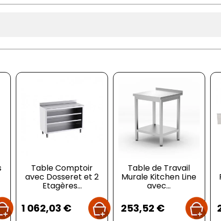
s
Table Comptoir
Table de Travail
avec Dosseret et 2
Murale Kitchen Line
Etagères...
avec...
Prix
Prix
1 062,03 €
253,52 €