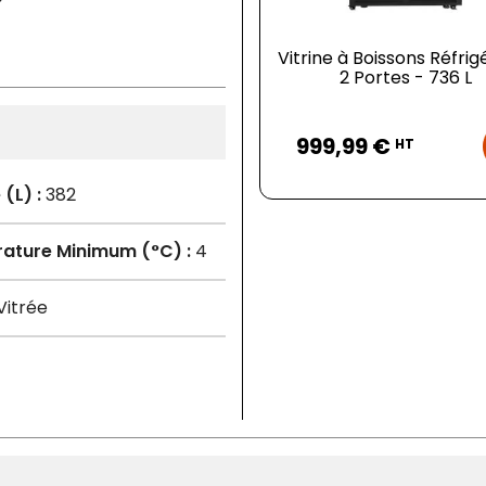
Vitrine à Boissons Réfrig
2 Portes - 736 L
Prix
999,99 €
HT
(L) :
382
ature Minimum (°C) :
4
Vitrée