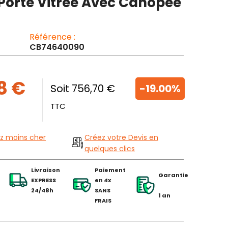
 Porte Vitrée Avec Canopée
Référence :
CB74640090
8 €
Soit 756,70 €
-19.00%
TTC
z moins cher
Créez votre Devis en
quelques clics
Livraison
Paiement
Garantie
EXPRESS
en 4x
24/48h
SANS
1 an
FRAIS