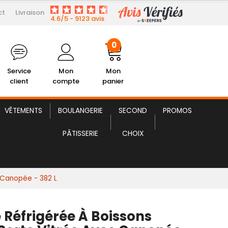
ct
Livraison
630,58 € HT
 à Boissons Noire à Porte...
4.6/5 - 9123 avis
0
Service
Mon
Mon
client
compte
panier
VÊTEMENTS
BOULANGERIE
SECOND
PROMOS
PÂTISSERIE
CHOIX
 Canopée - 382 L
 Réfrigérée À Boissons