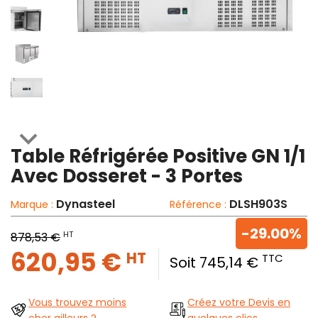

Table Réfrigérée Positive GN 1/1
Avec Dosseret - 3 Portes
Dynasteel
DLSH903S
Marque :
Référence :
-29.00%
HT
878,53 €
620,95 €
HT
TTC
Soit 745,14 €
Vous trouvez moins
Créez votre Devis en
cher ailleurs ?
quelques clics