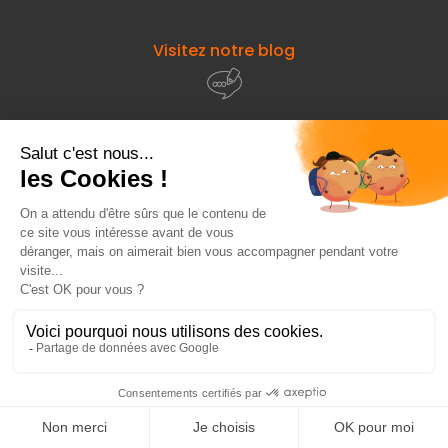
Visitez notre blog
À propos de
Fourniresto
Entre vous et nous
HT
620,95 €
Ajouter au panier
Besoin d'aide ?
HT
878,53 €
© 2026 - Fourniresto