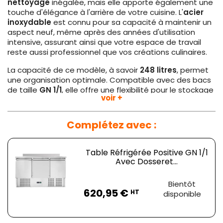
nettoyage
inégalée, mais elle apporte également une
touche d'élégance à l'arrière de votre cuisine. L'
acier
inoxydable
est connu pour sa capacité à maintenir un
aspect neuf, même après des années d'utilisation
intensive, assurant ainsi que votre espace de travail
reste aussi professionnel que vos créations culinaires.
La capacité de ce modèle, à savoir
248 litres
, permet
une organisation optimale. Compatible avec des bacs
de taille
GN 1/1
, elle offre une flexibilité pour le stockage
voir +
de divers produits, des préparations aux ingrédients
frais. Sa gamme de température, de
2 à 10°C
, garantit
la fraîcheur de vos produits, tout en respectant les
Complétez avec :
normes rigoureuses d'hygiène et de sécurité
alimentaire.
Table Réfrigérée Positive GN 1/1
La table est équipée de
trois portes battantes
Avec Dosseret...
pleines
, idéale pour accéder facilement aux produits
tout en minimisant la perte de froid. Le dosseret
Prix
Bientôt
prévient les pertes d'aliments derrière l'unité et
620,95 €
HT
disponible
améliore l'hygiène en simplifiant le nettoyage. De plus,
avec une alimentation de
220 V
et une puissance de
435 W
, elle associe économie d'énergie et efficience,