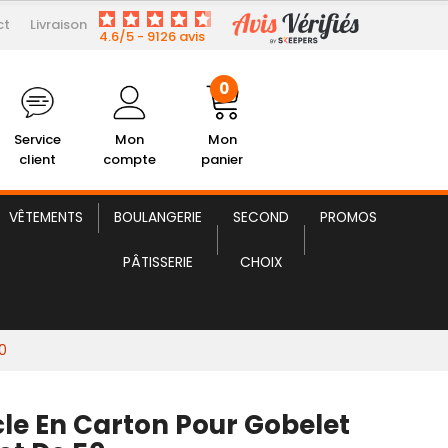
ct
Livraison
3,85 € HT
 en Carton pour Gobelet 30 cl
4.6/5 - 9126 avis
0
Service
Mon
Mon
client
compte
panier
VÊTEMENTS
BOULANGERIE
SECOND
PROMOS
PÂTISSERIE
CHOIX
0
le En Carton Pour Gobelet