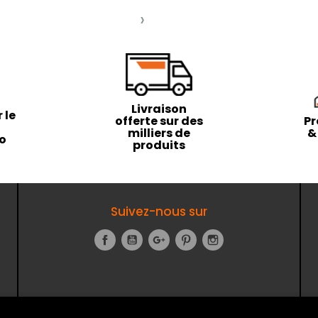
›
Livraison
 le
offerte sur des
Pr
milliers de
&
to
produits
Suivez-nous sur
Facebook
YouTube
Google+
Pinterest
Instagram