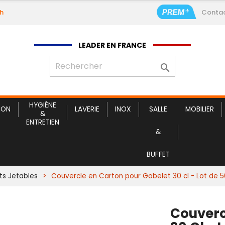
9h
Conta
Couvercle
LEADER EN FRANCE

HYGIÈNE
ION
LAVERIE
INOX
SALLE
MOBILIER
&
ENTRETIEN
&
BUFFET
ts Jetables
Couvercle en Carton pour Gobelet 30 cl - Lot de 5
Couverc