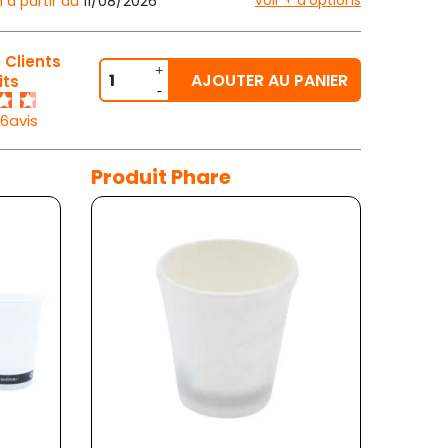
voir + d'options
n à partir du
11/08/2026
 Clients
AJOUTER AU PANIER
its
26avis
Produit Phare