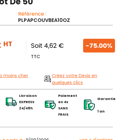
Lot De 50
Référence :
PLPAPCOUVBEA10OZ
€
HT
Soit 4,62 €
-75.00%
TTC
z moins cher
Créez votre Devis en
quelques clics
Livraison
Paiement
Garantie
EXPRESS
en 4x
24/48h
SANS
1 an
FRAIS