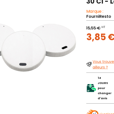
30 Cl - 
Marque :
FourniResto
HT
15,55 €
3,85 
Vous trouve
ailleurs ?
14
JOURS
pour
changer
d'avis