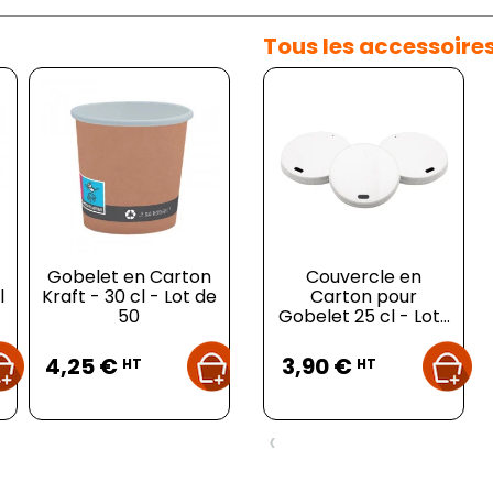
Tous les accessoire
Gobelet en Carton
Verseuse Isotherme
Couvercle en
l
Kraft - 30 cl - Lot de
à Bouchon en
Carton pour
50
Polypropylène...
Gobelet 25 cl - Lot...
Bo
Prix
Prix
Prix
4,25 €
19,78 €
3,90 €
HT
HT
HT
1
‹