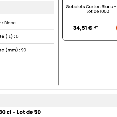
Gobelets Carton Blanc - 
Lot de 1000
 :
Blanc
Prix
34,51 €
HT
é ( L) :
0
re (mm) :
90
0 cl - Lot de 50