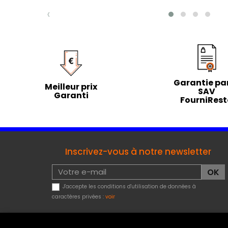
‹
Garantie par
Meilleur prix
SAV
Garanti
FourniRes
Inscrivez-vous à notre newsletter
J'accepte les conditions d'utilisation de données à
caractères privées :
voir