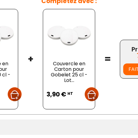
Complétez avec :
Pr
+
=
e en
Couvercle en
our
Carton pour
FAI
 cl -
Gobelet 25 cl -
Lot...
Prix
3,90 €
HT