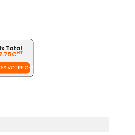
ix Total
HT
7.75€
TES VOTRE CHOIX