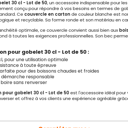
let 30 cl - Lot de 50
, un accessoire indispensable pour les
lement conçu pour répondre à vos besoins en termes de gobe
tandard. Ce
couvercle en carton
de couleur blanche est no
ique et recyclable. Sa forme ronde et son matériau en cart
nchéité optimale, ce couvercle convient aussi bien aux
boi
répond à toutes les exigences professionnelles. Son bec perm
 pour gobelet 30 cl - Lot de 50 :
, pour une utilisation optimale
ésistance à toute épreuve
rfaite pour des boissons chaudes et froides
ne démarche responsable
r boire sans renverser
 pour gobelet 30 cl - Lot de 50
est l'accessoire idéal pour
nverser et offrez à vos clients une expérience agréable grâc