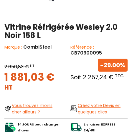
Vitrine Réfrigérée Wesley 2.0
Noir 158 L
CombiSteel
Marque :
Référence :
CB70900095
-29.00%
HT
2 650,83 €
1 881,03 €
TTC
Soit 2 257,24 €
HT
Vous trouvez moins
Créez votre Devis en
cher ailleurs ?
quelques clics
14 JOURS pour changer
Livraison EXPRESS
d'avis
24/48h