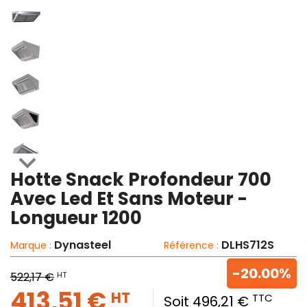

Hotte Snack Profondeur 700
Avec Led Et Sans Moteur -
Longueur 1200
Dynasteel
DLHS712S
Marque :
Référence :
-20.00%
HT
522,17 €
413,51 €
HT
TTC
Soit 496,21 €