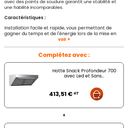
avec des points de soudure garantit une stabilité et
une fiabilité incomparables.
Caractéristiques :
Installation facile et rapide, vous permettant de
gagner du temps et de l'énergie lors de la mise en
place.
voir +
Éclairage LED
intégré, offrant une visibilité optimale
sur votre plan de travail.
Complétez avec :
Canal périphérique et bords intérieurs retournés,
pour une évacuation efficace des fumées et des
odeurs.
Hotte Snack Profondeur 700
Robinet d'évacuation des graisses, facilitant
avec Led et Sans...
l'entretien et le nettoyage de la hotte.
Capacité d'aspiration de 900 m3/h.
Prix
413,51 €
HT
Cette hotte
Snack 700
avec
Led
et
Sans Moteur
est
vraiment un must-have pour les professionnels de la
restauration. Procurez-vous-la dès maintenant et
bénéficiez de ses nombreuses fonctionnalités et
+
avantages exceptionnels.