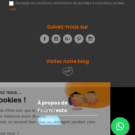
J'accepte les conditions d'utilisation de données à caractères privées
:
voir
Suivez-nous sur
Facebook
YouTube
Google+
Pinterest
Instagram
Visitez notre blog
À propos de
Fourniresto