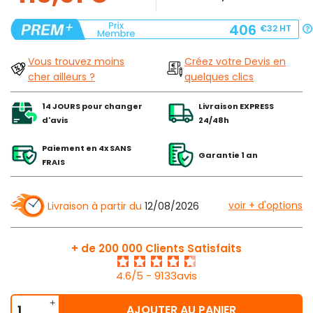
406
€32
HT
Vous trouvez moins
Créez votre Devis en
cher ailleurs ?
quelques clics
14 JOURS pour changer
Livraison EXPRESS
d'avis
24/48h
Paiement en 4x SANS
Garantie 1 an
FRAIS
voir + d'options
Livraison à partir du
12/08/2026
+ de 200 000 Clients Satisfaits
4.6/5 - 9133avis
AJOUTER AU PANIER