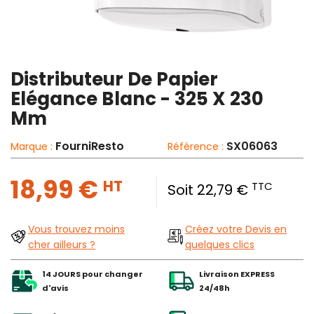
Distributeur De Papier
Elégance Blanc - 325 X 230
Mm
FourniResto
SX06063
Marque :
Référence :
18,99 €
HT
TTC
Soit 22,79 €
Vous trouvez moins
Créez votre Devis en
cher ailleurs ?
quelques clics
14 JOURS pour changer
Livraison EXPRESS
d'avis
24/48h