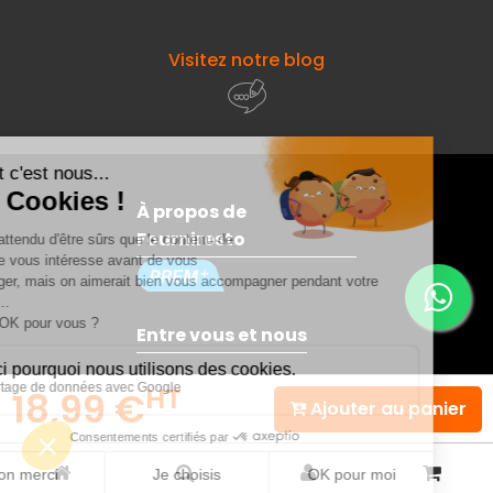
Visitez notre blog
À propos de
Fourniresto
Entre vous et nous
HT
18,99 €
Besoin d'aide ?
Ajouter au panier
© 2026 - Fourniresto