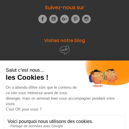
Suivez-nous sur
Facebook
YouTube
Google+
Pinterest
Instagram
Visitez notre blog
À propos de
Fourniresto
Entre vous et nous
HT
6,89 €
Ajouter au panier
Besoin d'aide ?