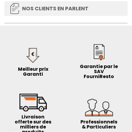
une hygiène optimale.
Polyvalence : que vous soyez primeur, marché
NOS CLIENTS EN PARLENT
bio, hypermarché ou traiteur, ces corbeilles
s'adaptent à tous les types de commerces et
mettent en valeur vos produits frais.
Optez pour les corbeilles certifiées de la marque
Créapak
et offrez à vos clients une expérience d'achat
optimale et en toute confiance. Mettez en avant vos
produits frais et profitez d'une présentation attractive
qui ne laissera personne indifférent.
Garantie par le
Meilleur prix
SAV
Garanti
FourniResto
Livraison
offerte sur des
Professionnels
milliers de
& Particuliers
produits