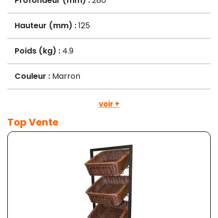
Profondeur (mm) :
280
Hauteur (mm) :
125
Poids (kg) :
4.9
Couleur :
Marron
voir +
Top Vente