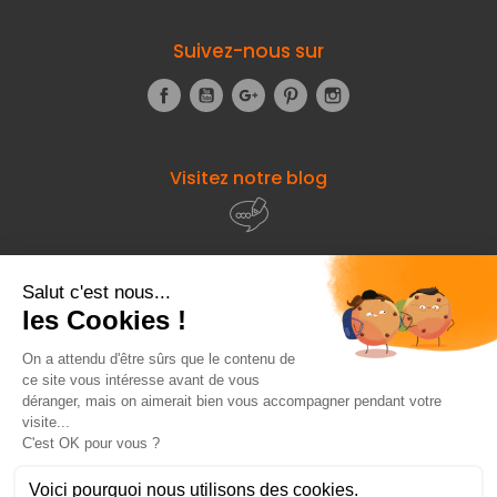
Suivez-nous sur
Facebook
YouTube
Google+
Pinterest
Instagram
Visitez notre blog
À propos de
Fourniresto
Entre vous et nous