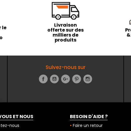
Livraison
 le
offerte sur des
Pr
milliers de
&
to
produits
Suivez-nous sur
Facebook
YouTube
Google+
Pinterest
Instagram
VOUS ET NOUS
BESOIN D'AIDE ?
tez-nous
Faire un retour