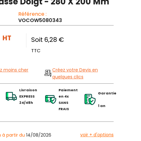
asse Doigt - 280 X 200 Mm
Référence :
VOCOW5080343
€
HT
Soit 6,28 €
TTC
z moins cher
Créez votre Devis en
quelques clics
Livraison
Paiement
Garantie
EXPRESS
en 4x
24/48h
SANS
1 an
FRAIS
voir + d'options
n à partir du
14/08/2026