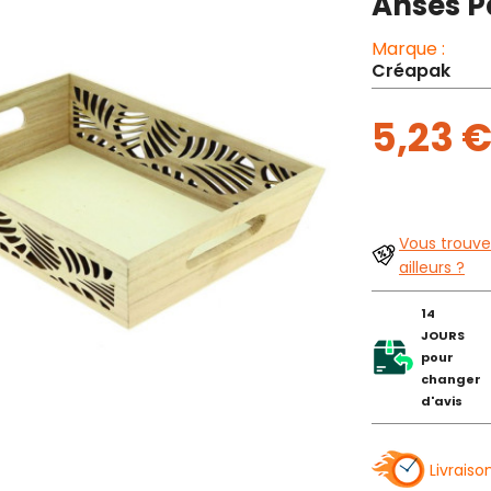
Anses P
Marque :
Créapak
5,23 
Vous trouve
ailleurs ?
14
JOURS
pour
changer
d'avis
Livraiso