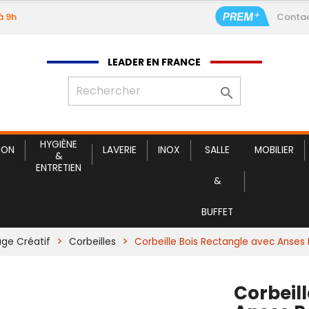
à 9h
Conta
Corbeille Bois Rec
LEADER EN FRANCE

HYGIÈNE
ION
LAVERIE
INOX
SALLE
MOBILIER
&
ENTRETIEN
&
BUFFET
age Créatif
Corbeilles
Corbeille Bois Rectangle avec Anses
Corbeil