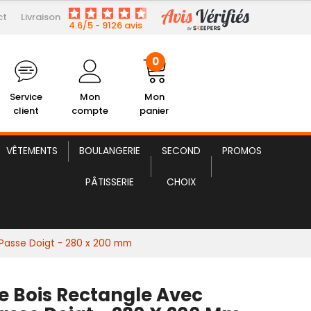
ct
Livraison
5,23 € HT
tangle avec Anses Passe Doigt
4.6/5 - 9126 avis
0
Service
Mon
Mon
client
compte
panier
VÊTEMENTS
BOULANGERIE
SECOND
PROMOS
PÂTISSERIE
CHOIX
 Passe Doigt - 280 x 200 mm
le Bois Rectangle Avec