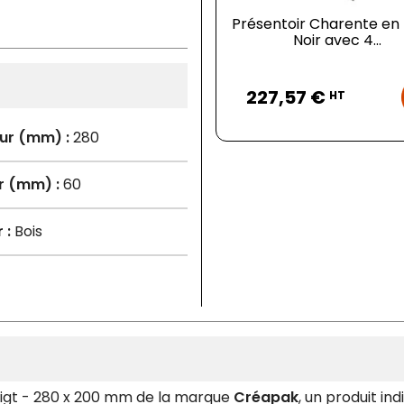
Présentoir Charente en
Noir avec 4...
Prix
227,57 €
HT
ur (mm) :
280
r (mm) :
60
 :
Bois
oigt - 280 x 200 mm de la marque
Créapak
, un produit in