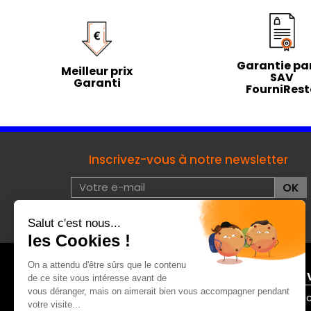
Garantie par
Meilleur prix
SAV
Garanti
FourniRes
Inscrivez-vous à notre newsletter
J'accepte les conditions d'utilisation de données à
caractères privées :
voir
À PROPOS DE FOURNIRESTO
ENTRE 
Mentions légales
Contac