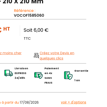
- 210 X 210 Mm
Référence :
VOCOF1585060
€
HT
Soit 6,00 €
TTC
z moins cher
Créez votre Devis en
quelques clics
Livraison
Paiement
Garantie
EXPRESS
en 4x
24/48h
SANS
1 an
FRAIS
voir + d'options
n à partir du
17/08/2026