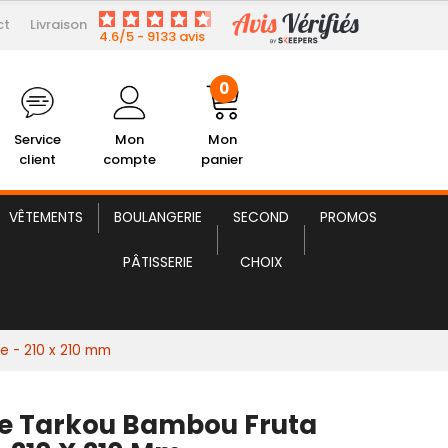
ct
Livraison
5,00 € HT
e Tarkou Bambou Fruta Carree
4.6/5 - 9133 avis
0
Service
Mon
Mon
client
compte
panier
VÊTEMENTS
BOULANGERIE
SECOND
PROMOS
PÂTISSERIE
CHOIX
e - 210 x 210 mm
le Tarkou Bambou Fruta