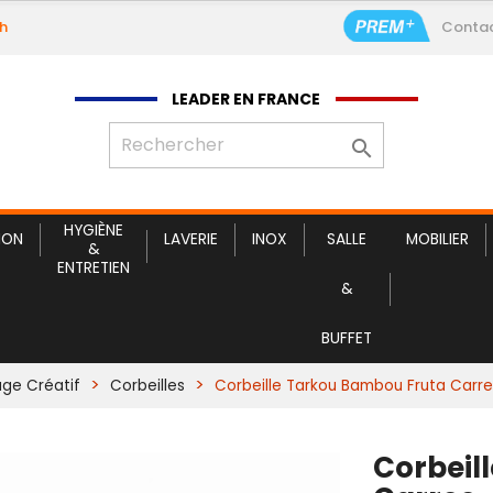
9h
Conta
Corbeill
LEADER EN FRANCE

HYGIÈNE
ION
LAVERIE
INOX
SALLE
MOBILIER
&
ENTRETIEN
&
BUFFET
age Créatif
Corbeilles
Corbeille Tarkou Bambou Fruta Carre
Corbeil