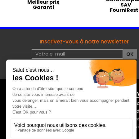
Meilleur prix
SAV
Garanti
FourniRes
Inscrivez-vous à notre newsletter
J'accepte les conditions d'utilisation de données à
caractères privées :
voir
À PROPOS DE FOURNIRESTO
ENTRE 
Mentions légales
Contac
Qui sommes-nous ?
Mode de
Nos marques
Moyens
Guides & conseils
Finance
CGV