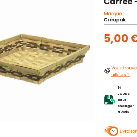
Carree 
Marque :
Créapak
5,00 
Vous trouve
ailleurs ?
14
JOURS
pour
changer
d'avis
Livraiso