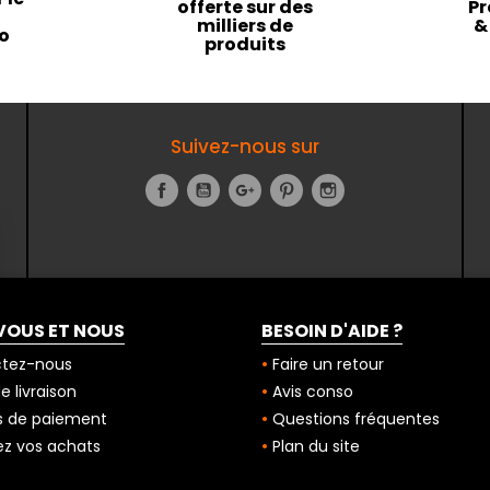
offerte sur des
Pr
milliers de
&
to
produits
Suivez-nous sur
Facebook
YouTube
Google+
Pinterest
Instagram
VOUS ET NOUS
BESOIN D'AIDE ?
tez-nous
Faire un retour
 livraison
Avis conso
 de paiement
Questions fréquentes
z vos achats
Plan du site