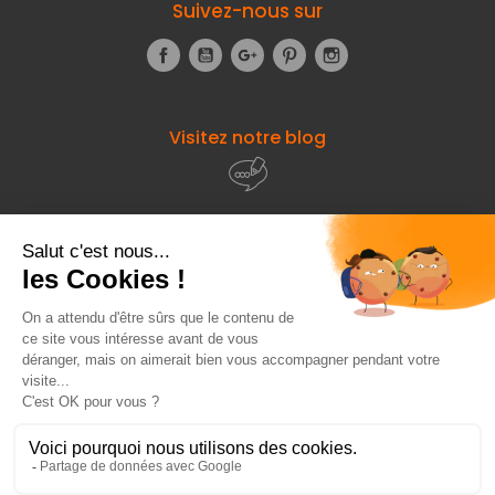
Suivez-nous sur
Facebook
YouTube
Google+
Pinterest
Instagram
Visitez notre blog
À propos de
Fourniresto
Entre vous et nous
HT
5,60 €
Besoin d'aide ?
Ajouter au panier