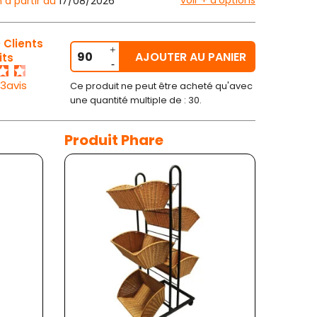
voir + d'options
n à partir du
17/08/2026
 Clients
AJOUTER AU PANIER
its
33avis
Ce produit ne peut être acheté qu'avec
une quantité multiple de : 30.
Produit Phare