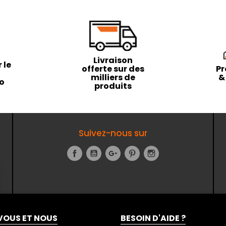
Livraison
 le
offerte sur des
Pr
milliers de
&
to
produits
Suivez-nous sur
Facebook
YouTube
Google+
Pinterest
Instagram
VOUS ET NOUS
BESOIN D'AIDE ?