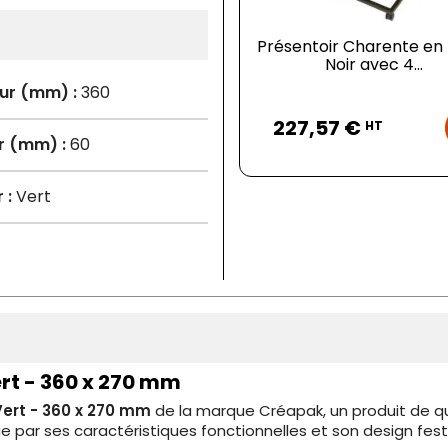
Présentoir Charente en
Noir avec 4...
ur (mm) :
360
Prix
227,57 €
HT
r (mm) :
60
 :
Vert
ert - 360 x 270 mm
Vert - 360 x 270 mm
de la marque Créapak, un produit de qual
e par ses caractéristiques fonctionnelles et son design festi