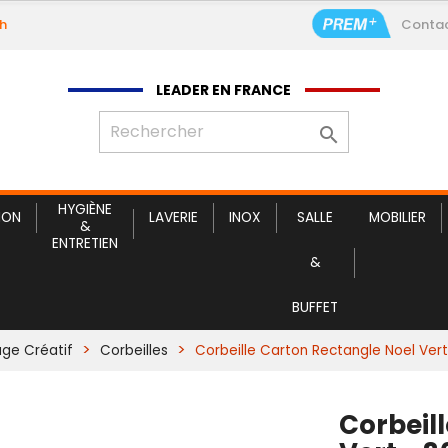
9h
Conta
Corbeil
LEADER EN FRANCE

HYGIÈNE
ION
LAVERIE
INOX
SALLE
MOBILIER
&
ENTRETIEN
&
BUFFET
age Créatif
Corbeilles
Corbeille Carton Rectangle Noel Ver
Corbeil