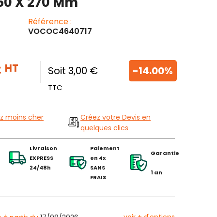
360 X 270 Mm
Référence :
VOCOC4640717
€
HT
Soit 3,00 €
-14.00%
TTC
z moins cher
Créez votre Devis en
quelques clics
Livraison
Paiement
Garantie
EXPRESS
en 4x
24/48h
SANS
1 an
FRAIS