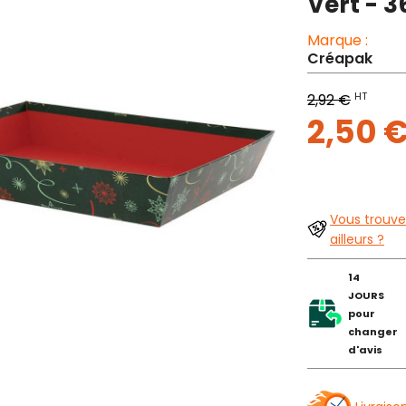
Vert - 
Marque :
Créapak
HT
2,92 €
2,50 
Vous trouve
ailleurs ?
14
JOURS
pour
changer
d'avis