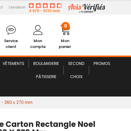
ct
Livraison
2,50 € HT
le Carton Rectangle Noel Vert
4.6/5 - 9133 avis
0
Service
Mon
Mon
client
compte
panier
VÊTEMENTS
BOULANGERIE
SECOND
PROMOS
PÂTISSERIE
CHOIX
t - 360 x 270 mm
le Carton Rectangle Noel