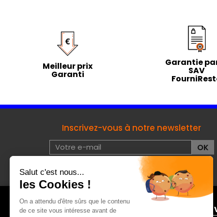
Garantie par
Meilleur prix
SAV
Garanti
FourniRes
Inscrivez-vous à notre newsletter
J'accepte les conditions d'utilisation de données à
caractères privées :
voir
À PROPOS DE FOURNIRESTO
ENTRE 