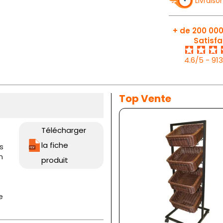
Livraiso
+ de 200 000
Satisfa
4.6/5 - 91
Top Vente
Télécharger
la fiche
s
n
produit
e