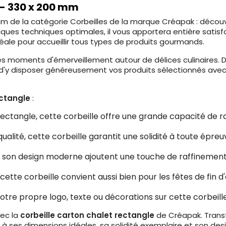
 - 330 x 200 mm
m de la catégorie Corbeilles de la marque Créapak : découv
ues techniques optimales, il vous apportera entière satisfa
éale pour accueillir tous types de produits gourmands.
des moments d'émerveillement autour de délices culinaires.
y disposer généreusement vos produits sélectionnés avec s
ectangle
:
rectangle, cette corbeille offre une grande capacité de
ualité, cette corbeille garantit une solidité à toute épr
t son design moderne ajoutent une touche de raffinement 
 cette corbeille convient aussi bien pour les fêtes de fi
otre propre logo, texte ou décorations sur cette corbeill
vec la
corbeille carton chalet rectangle
de Créapak. Trans
âce à ses dimensions idéales, sa solidité exemplaire et son d