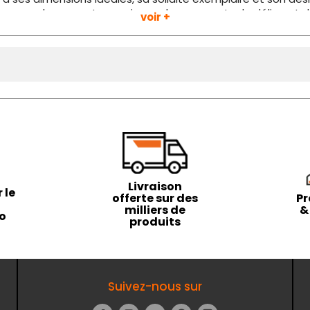
 de vos cadeaux gastronomiques des moments de délice et d
voir +
Livraison
 le
offerte sur des
Pr
milliers de
&
to
produits
Suivez-nous sur