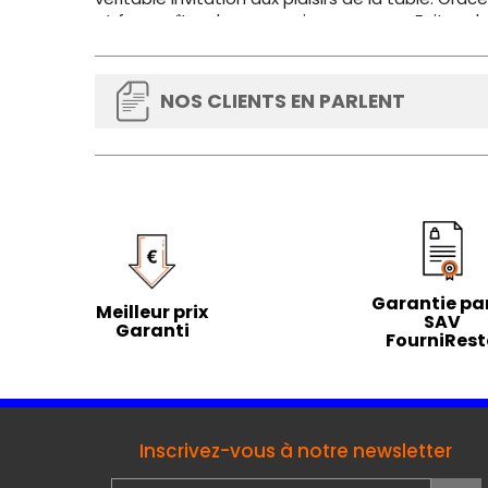
et fera naître des souvenirs savoureux. Faites
enchanteront les papilles.
NOS CLIENTS EN PARLENT
Garantie par
Meilleur prix
SAV
Garanti
FourniRes
Inscrivez-vous à notre newsletter