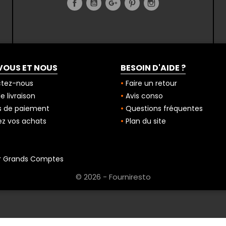
Facebook
YouTube
Google+
Pinterest
Instagram
VOUS ET NOUS
BESOIN D'AIDE ?
tez-nous
Faire un retour
 livraison
Avis conso
 de paiement
Questions fréquentes
z vos achats
Plan du site
r Grands Comptes
© 2026 - Fourniresto