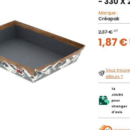
- 330 X
Marque :
Créapak
HT
2,37 €
1,87 €
Vous trouve
ailleurs ?
14
JOURS
pour
changer
d'avis