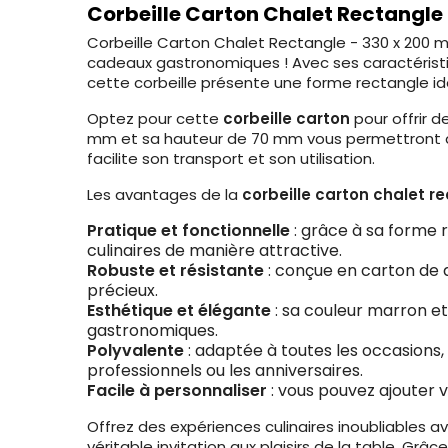
Corbeille Carton Chalet Rectangle
Corbeille Carton Chalet Rectangle - 330 x 200 m
cadeaux gastronomiques ! Avec ses caractéristiq
cette corbeille présente une forme rectangle id
Optez pour cette
corbeille carton
pour offrir 
mm et sa hauteur de 70 mm vous permettront d'
facilite son transport et son utilisation.
Les avantages de la
corbeille carton chalet r
Pratique et fonctionnelle
: grâce à sa forme 
culinaires de manière attractive.
Robuste et résistante
: conçue en carton de q
précieux.
Esthétique et élégante
: sa couleur marron e
gastronomiques.
Polyvalente
: adaptée à toutes les occasions,
professionnels ou les anniversaires.
Facile à personnaliser
: vous pouvez ajouter v
Offrez des expériences culinaires inoubliables a
véritable invitation aux plaisirs de la table. Gr