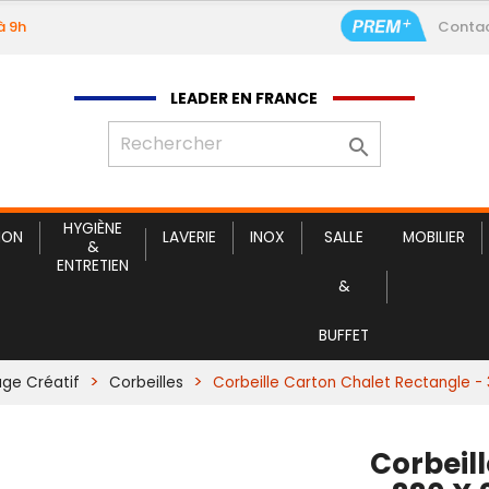
à 9h
Conta
Corb
LEADER EN FRANCE

HYGIÈNE
ION
LAVERIE
INOX
SALLE
MOBILIER
&
ENTRETIEN
&
BUFFET
age Créatif
Corbeilles
Corbeille Carton Chalet Rectangle 
Corbeil