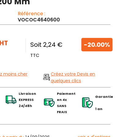
 200 Mm
Référence :
VOCOC4640600
HT
Soit 2,24 €
-20.00%
TTC
z moins cher
Créez votre Devis en
quelques clics
Livraison
Paiement
Garantie
EXPRESS
en 4x
24/48h
SANS
1 an
FRAIS