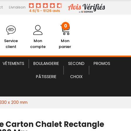
ct
Livraison
1,87 € HT
eille Carton Chalet Rectangle
4.6/5 - 9126 avis
0
Service
Mon
Mon
client
compte
panier
VÊTEMENTS
BOULANGERIE
SECOND
PROMOS
PÂTISSERIE
CHOIX
- 330 x 200 mm
le Carton Chalet Rectangle