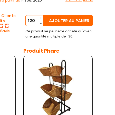
voir + d'options
n à partir du
14/08/2026
 Clients
AJOUTER AU PANIER
its
26avis
Ce produit ne peut être acheté qu'avec
une quantité multiple de : 30.
Produit Phare