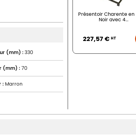
Présentoir Charente en
Noir avec 4...
Prix
227,57 €
HT
ur (mm) :
330
r (mm) :
70
 :
Marron