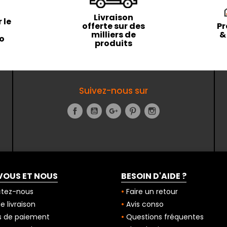
Livraison
 le
offerte sur des
Pr
milliers de
&
to
produits
Suivez-nous sur
Facebook
YouTube
Google+
Pinterest
Instagram
VOUS ET NOUS
BESOIN D'AIDE ?
tez-nous
Faire un retour
 livraison
Avis conso
 de paiement
Questions fréquentes