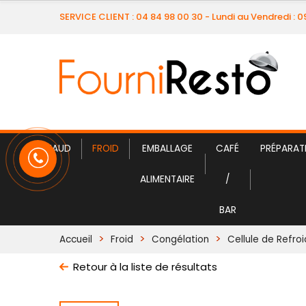
SERVICE CLIENT : 04 84 98 00 30 - Lundi au Vendredi : 
CHAUD
FROID
EMBALLAGE
CAFÉ
PRÉPARAT
ALIMENTAIRE
/
BAR
Accueil
Froid
Congélation
Cellule de Refro
Retour à la liste de résultats