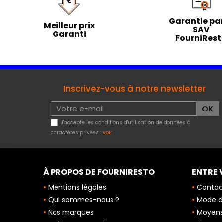
Garantie par
Meilleur prix
SAV
Garanti
FourniRes
Inscrivez-vous à notre newsletter
J'accepte les conditions d'utilisation de données à
caractères privées :
voir
À PROPOS DE FOURNIRESTO
ENTRE 
Mentions légales
Contac
Qui sommes-nous ?
Mode de
Nos marques
Moyens