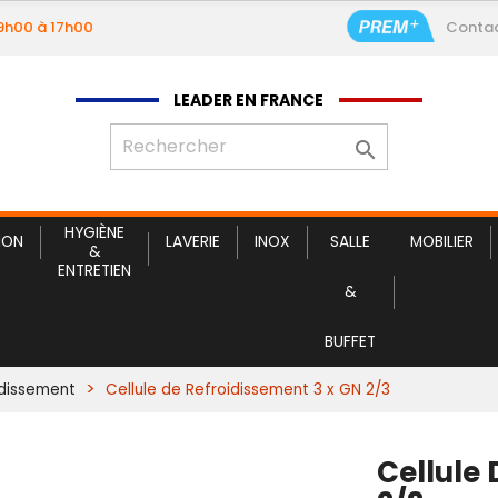
09h00 à 17h00
Conta
Cellule de 
LEADER EN FRANCE

HYGIÈNE
ION
LAVERIE
INOX
SALLE
MOBILIER
&
ENTRETIEN
&
BUFFET
idissement
Cellule de Refroidissement 3 x GN 2/3
Cellule