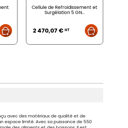
ment
Cellule de Refroidissement et
Surgélation 5 GN...
Prix
2 470,07 €
HT
nçu avec des matériaux de qualité et de
un espace limité. Avec sa puissance de 550
ale des aliments et des boissons. Il est