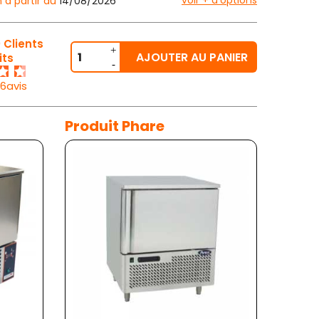
voir + d'options
n à partir du
14/08/2026
 Clients
AJOUTER AU PANIER
its
26avis
Produit Phare