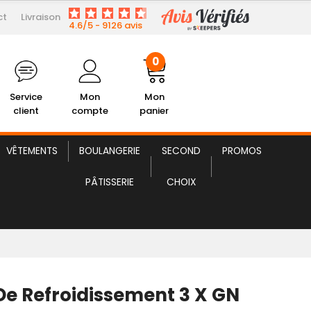
ct
Livraison
1 678,99 € HT
Refroidissement 3 x GN 2/3
4.6/5 - 9126 avis
0
Service
Mon
Mon
client
compte
panier
VÊTEMENTS
BOULANGERIE
SECOND
PROMOS
PÂTISSERIE
CHOIX
 De Refroidissement 3 X GN