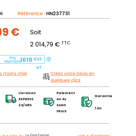
I
Référence :
HN237731
99 €
Soit
TTC
2 014,79 €
1619
€33
HT
z moins cher
Créez votre Devis en
quelques clics
Livraison
Paiement
Garantie
EXPRESS
en 4x
24/48h
SANS
1 an
FRAIS