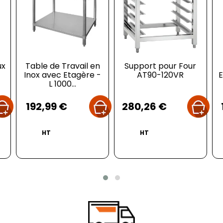
ux
Table de Travail en
Support pour Four
Inox avec Etagère -
AT90-120VR
E
L 1000...
Prix
Prix
192,99 €
280,26 €
HT
HT