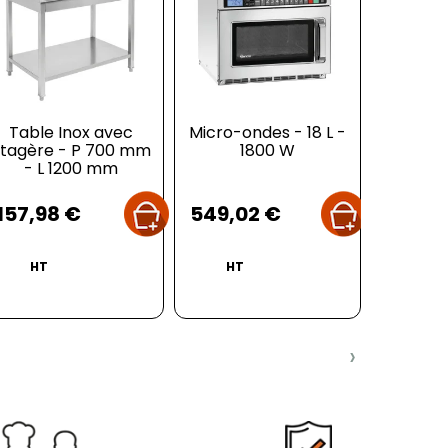
Table Inox avec
Micro-ondes - 18 L -
Poubel
tagère - P 700 mm
1800 W
Avec 
- L 1200 mm
Rou
Prix
Prix
Pr
157,98 €
549,02 €
90,99
HT
HT
›