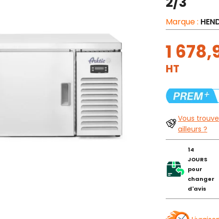
2/3
Marque :
HEND
1 678,
HT
Vous trouve
ailleurs ?
14
JOURS
pour
changer
d'avis