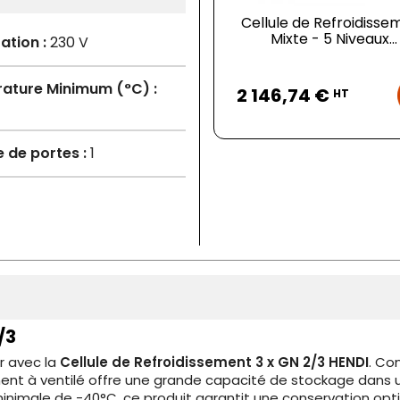
Cellule de Refroidisse
Mixte - 5 Niveaux...
ation :
230 V
Prix
ature Minimum (°C) :
2 146,74 €
HT
de portes :
1
/3
r avec la
Cellule de Refroidissement 3 x GN 2/3 HENDI
. Co
ment à ventilé offre une grande capacité de stockage dans 
imale de -40°C, ce produit garantit une conservation optim