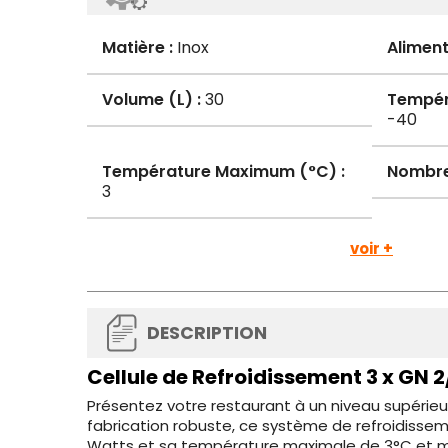
Matière :
Inox
Aliment
Volume (L) :
30
Tempér
-40
Température Maximum (°C) :
Nombre 
3
voir +
DESCRIPTION
Cellule de Refroidissement 3 x GN 2
Présentez votre restaurant à un niveau supérieu
fabrication robuste, ce système de refroidisse
Watts et sa température maximale de 3°C et min