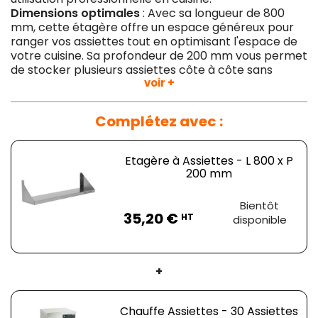
Dimensions optimales
: Avec sa longueur de 800
mm, cette étagère offre un espace généreux pour
ranger vos assiettes tout en optimisant l'espace de
votre cuisine. Sa profondeur de 200 mm vous permet
de stocker plusieurs assiettes côte à côte sans
voir +
encombrement.
Sans dosseret
: L'étagère est conçue sans dosseret,
ce qui facilite son installation contre le mur et
Complétez avec :
permet un nettoyage plus facile.
Polyvalence
: Grâce à sa couleur argentée et son
design épuré, cette étagère s'adapte à tous les
Etagère à Assiettes - L 800 x P
styles de cuisine, qu'ils soient modernes, traditionnels
200 mm
ou industriels.
Durabilité
: Fabriquée avec des matériaux de qualité
Prix
Bientôt
supérieure, cette étagère garantit une longue durée
35,20 €
HT
disponible
de vie et une résistance optimale aux chocs et aux
rayures.
+
Chauffe Assiettes - 30 Assiettes