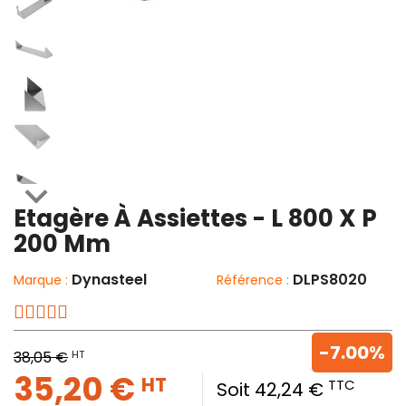

Etagère À Assiettes - L 800 X P
200 Mm
Dynasteel
DLPS8020
Marque :
Référence :
-7.00%
HT
38,05 €
35,20 €
HT
TTC
Soit 42,24 €