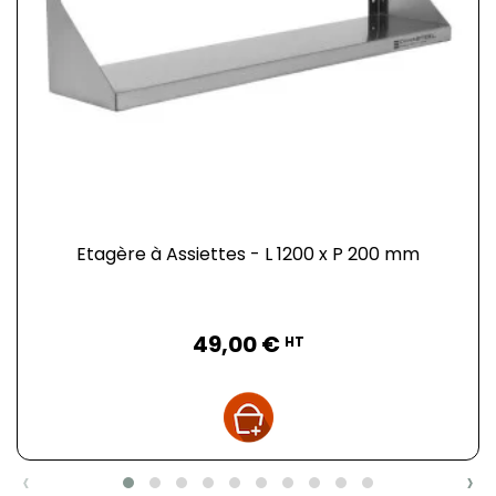
Etagère à Assiettes - L 1200 x P 200 mm
Prix
49,00 €
HT
‹
›