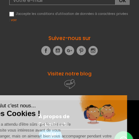
J'accepte les conditions d'utilisation de données à caractères privées
:
voir
Suivez-nous sur
Facebook
YouTube
Google+
Pinterest
Instagram
Visitez notre blog
À propos de
Fourniresto