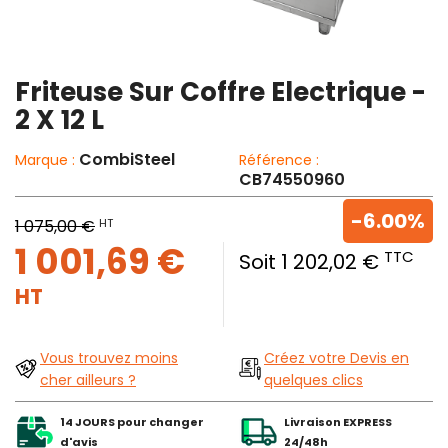
Friteuse Sur Coffre Electrique -
2 X 12 L
CombiSteel
Marque :
Référence :
CB74550960
-6.00%
HT
1 075,00 €
1 001,69 €
TTC
Soit 1 202,02 €
HT
Vous trouvez moins
Créez votre Devis en
cher ailleurs ?
quelques clics
14 JOURS pour changer
Livraison EXPRESS
d'avis
24/48h