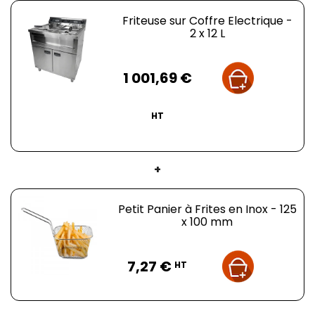
Friteuse sur Coffre Electrique -
2 x 12 L
Prix
1 001,69 €
HT
+
Petit Panier à Frites en Inox - 125
x 100 mm
Prix
7,27 €
HT