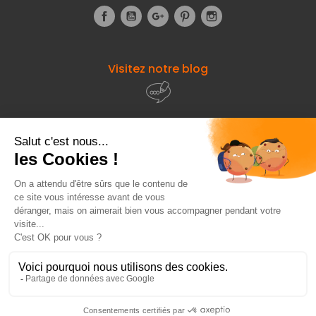
Facebook
YouTube
Google+
Pinterest
Instagram
Visitez notre blog
À propos de
Fourniresto
Entre vous et nous
HT
1 001,69 €
Ajouter au panier
Besoin d'aide ?
HT
1 075,00 €