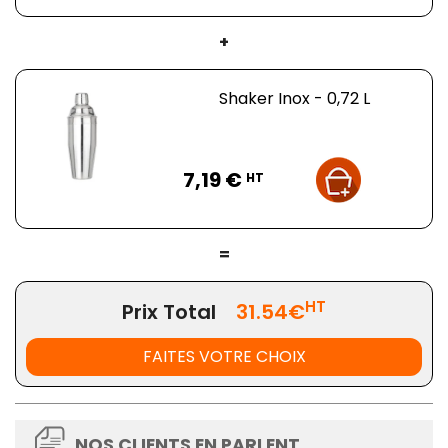
+
Shaker Inox - 0,72 L
Prix
7,19 €
HT
=
HT
Prix Total
31.54€
FAITES VOTRE CHOIX
NOS CLIENTS EN PARLENT