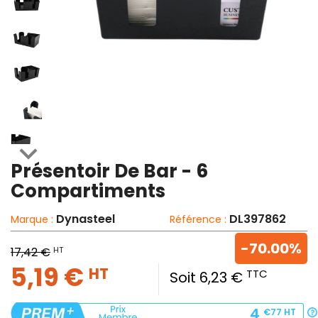

Présentoir De Bar - 6
Compartiments
Dynasteel
DL397862
Marque :
Référence :
-70.00%
HT
17,42 €
5,19 €
HT
TTC
Soit 6,23 €
4
€77
HT