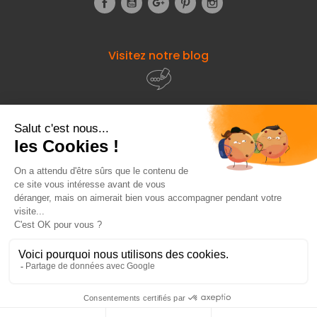
Visitez notre blog
À propos de
Fourniresto
Entre vous et nous
HT
5,19 €
Ajouter au panier
Besoin d'aide ?
HT
17,42 €