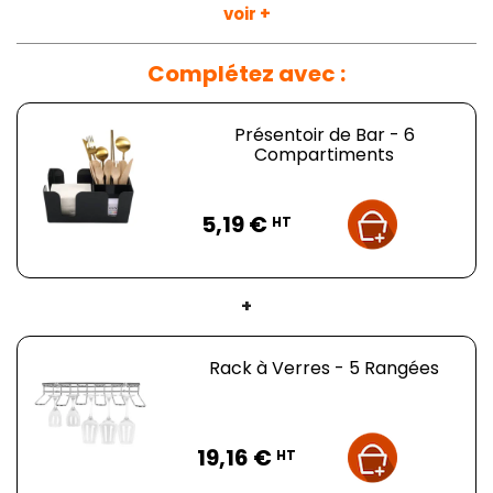
Plus d'informations :
voir +
Dimensions
: L 240 x P 145 x H 105 mm
Complétez avec :
Dimensions des serviettes
: 130 x 130 mm
Matière
: ABS
Présentoir de Bar - 6
Compartiments
Prix
5,19 €
HT
+
Rack à Verres - 5 Rangées
Prix
19,16 €
HT