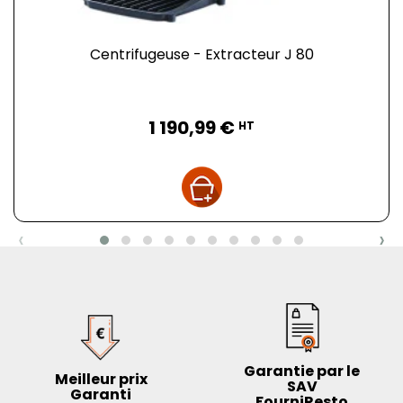
Centrifugeuse - Extracteur J 80
Prix
1 190,99 €
HT
‹
›
Garantie par le
Meilleur prix
SAV
Garanti
FourniResto