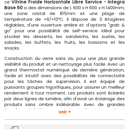
ce
Vitrine Froide Horizontale Libre Service - Integra
Base 60
a des dimensions de L 600 x H 600 x H 1400mm,
une zone cristal de 815mm et une plage de
température de +6/+10ºC. Il dispose de 3 étagères
réglables, d'une ouverture arrière et d'options "grab &
go" pour une possibilité de self-service. Idéal pour
stocker les desserts, les sandwichs, les sushis, les
salades, les buffets, les fruits, les boissons et les
snacks.
Construction du verre sans vis, pour une plus grande
visibilité du produit et un nettoyage plus facile. Avec un
grand thermostat numérique de dernière génération,
facile et intuitif avec des possibilités de connectivité
pour les tâches de supervision. Il est équipé de
puissants groupes frigorifiques, pour assurer un meilleur
rendement à tout moment. Les produits sont éclairés
par deux lignes de lumière, afin d'avoir un éclairage des
produits sans ombre indésirable. Avec de grandes
étagères réglables en verre trempé qui permettent
voir +
une habitabilité maximale de l'espace intérieur.
Roulettes et freins inclus.