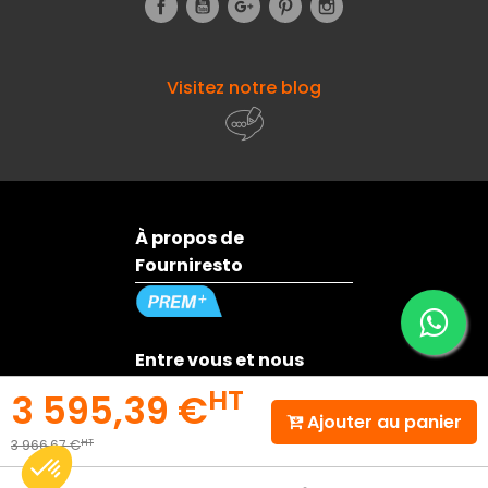
Facebook
YouTube
Google+
Pinterest
Instagram
Visitez notre blog
À propos de
Fourniresto
Entre vous et nous
HT
3 595,39 €
Ajouter au panier
Besoin d'aide ?
HT
3 966,67 €