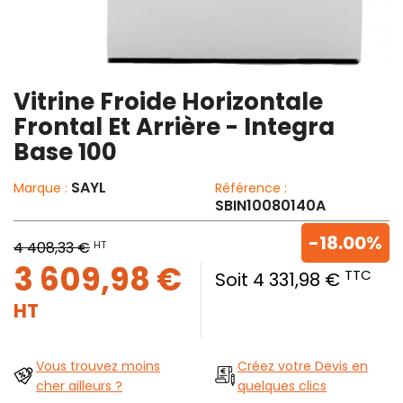
Vitrine Froide Horizontale
Frontal Et Arrière - Integra
Base 100
SAYL
Marque :
Référence :
SBIN10080140A
-18.00%
HT
4 408,33 €
3 609,98 €
TTC
Soit 4 331,98 €
HT
Vous trouvez moins
Créez votre Devis en
cher ailleurs ?
quelques clics