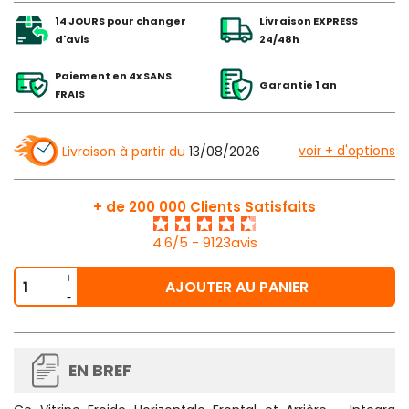
14 JOURS pour changer
Livraison EXPRESS
d'avis
24/48h
Paiement en 4x SANS
Garantie 1 an
FRAIS
voir + d'options
Livraison à partir du
13/08/2026
+ de 200 000 Clients Satisfaits
4.6/5 - 9123avis
AJOUTER AU PANIER
EN BREF