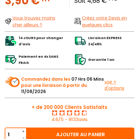
3,90 €
Soit 4,68 €
Vous trouvez moins
Créez votre Devis en
cher ailleurs ?
quelques clics
14 JOURS pour changer
Livraison EXPRESS
d'avis
24/48h
Paiement en 4x SANS
Garantie 1 an
FRAIS
Commandez dans les
07 Hrs 06 Mins
voir +
pour une livraison à partir du
d'options
11/08/2026
+ de 200 000 Clients Satisfaits
4.6/5 - 9133avis
AJOUTER AU PANIER