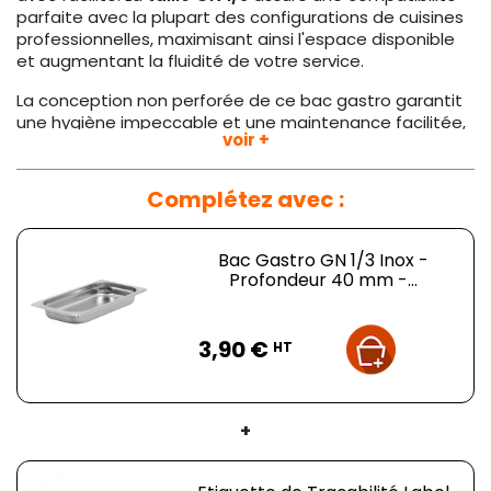
parfaite avec la plupart des configurations de cuisines
professionnelles, maximisant ainsi l'espace disponible
et augmentant la fluidité de votre service.
La conception non perforée de ce bac gastro garantit
une hygiène impeccable et une maintenance facilitée,
voir +
idéale pour les établissements qui doivent répondre à
des normes sanitaires strictes. De plus, le passage au
lave-vaisselle
est un avantage notable, réduisant le
Complétez avec :
temps consacré aux tâches de nettoyage et
permettant au personnel de se concentrer sur des
tâches plus productives.
Bac Gastro GN 1/3 Inox -
Profondeur 40 mm -...
Que ce soit pour des restaurants, des hôtels ou des
services traiteurs, le
Bac Gastro GN 1/3 Inox
apporte
Prix
une solution robuste et professionnelle pour gérer
3,90 €
HT
efficacement les exigences culinaires quotidiennes.
Plus d'informations :
+
Dimensions
: L 325 x P 175 x H 40 mm
Taille GN
: 1/3
Capacité
: 1,45 L