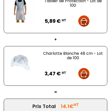
Tablier de Protection - Lot de
100
Prix
5,89 €
HT
+
Charlotte Blanche 48 cm - Lot
de 100
Prix
3,47 €
HT
=
HT
Prix Total
14.1€