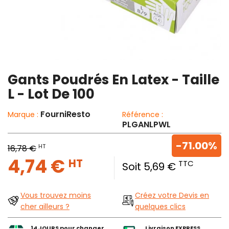
Gants Poudrés En Latex - Taille
L - Lot De 100
FourniResto
Marque :
Référence :
PLGANLPWL
-71.00%
HT
16,78 €
4,74 €
HT
TTC
Soit 5,69 €
Vous trouvez moins
Créez votre Devis en
cher ailleurs ?
quelques clics
14 JOURS pour changer
Livraison EXPRESS