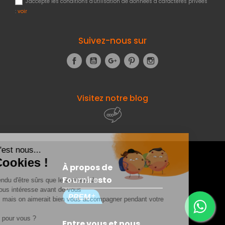
J'accepte les conditions d'utilisation de données à caractères privées
:
voir
Suivez-nous sur
Facebook
YouTube
Google+
Pinterest
Instagram
Visitez notre blog
À propos de
Fourniresto
Entre vous et nous