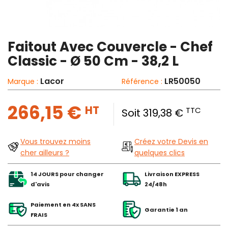
Faitout Avec Couvercle - Chef
Classic - Ø 50 Cm - 38,2 L
Lacor
LR50050
Marque :
Référence :
266,15 €
HT
TTC
Soit 319,38 €
Vous trouvez moins
Créez votre Devis en
cher ailleurs ?
quelques clics
14 JOURS pour changer
Livraison EXPRESS
d'avis
24/48h
Paiement en 4x SANS
Garantie 1 an
FRAIS