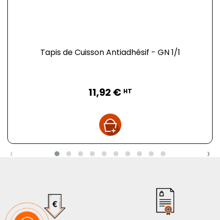
Tapis de Cuisson Antiadhésif - GN 1/1
Prix
11,92 €
HT
‹
›