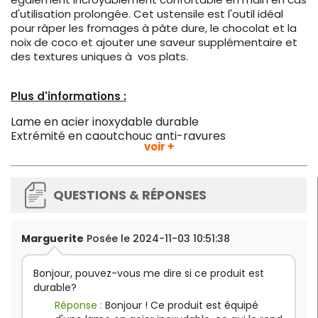
d'utilisation prolongée. Cet ustensile est l'outil idéal
pour râper les fromages à pâte dure, le chocolat et la
noix de coco et ajouter une saveur supplémentaire et
des textures uniques à vos plats.
Plus d'informations :
Lame en acier inoxydable durable
Extrémité en caoutchouc anti-rayures
voir +
Lavable au lave-vaisselle
Surface de râpe exacte : 126 x 60 mm
300 g
QUESTIONS & RÉPONSES
Marguerite
Posée le 2024-11-03 10:51:38
Bonjour, pouvez-vous me dire si ce produit est
durable?
Réponse :
Bonjour ! Ce produit est équipé