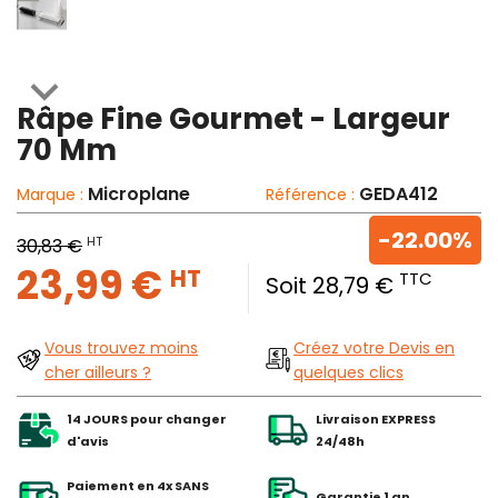

Râpe Fine Gourmet - Largeur
70 Mm
Microplane
GEDA412
Marque :
Référence :
-22.00%
HT
30,83 €
23,99 €
HT
TTC
Soit 28,79 €
Vous trouvez moins
Créez votre Devis en
cher ailleurs ?
quelques clics
14 JOURS pour changer
Livraison EXPRESS
d'avis
24/48h
Paiement en 4x SANS
Garantie 1 an