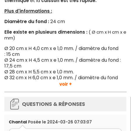
thermique
et la
cuisson est très rapide.
Plus d'informations :
Diamètre du fond :
24 cm
Elle existe en plusieurs dimensions :
( Ø cm x H cm x e
mm)
Ø 20 cm x H 4,0 cm x e 1,0 mm. / diamètre du fond
: 15 cm
Ø 24 cm x H 4,5 cm x e 1,0 mm. / diamètre du fond :
17,5 cm
Ø 28 cm x H 5,5 cm x e 1,0 mm.
Ø 32 cm x H 6,0 cm x e 1,0 mm. / diamètre du fond
: 24 cm
voir +
Ø 36 cm x H 6,5 cm x e 1,0 mm / diamètre du fond
: 26,5 cm
Ø 40 cm x H 6,5 cm x e 1,0 mm.
QUESTIONS & RÉPONSES
Chantal
Posée le 2024-03-26 07:03:07