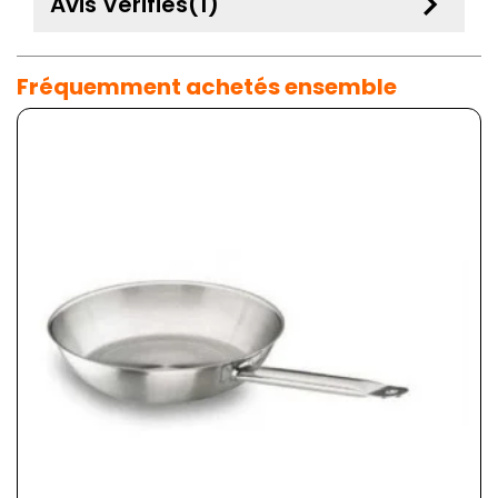
keyboard_arrow_down
Avis Vérifiés(1)
Fréquemment achetés ensemble