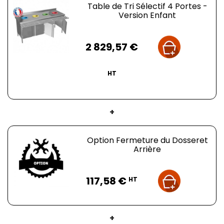
Diamètre maximale par poubelle
: 400 mm
Table de Tri Sélectif 4 Portes -
Dessus épaisseur
:
15/10e
Version Enfant
Bords rayonnés
:
20 mm
Pieds :
38 mm de diamètre
Prix
Poids :
57 kg
2 829,57 €
HT
+
Option Fermeture du Dosseret
Arrière
Prix
117,58 €
HT
+