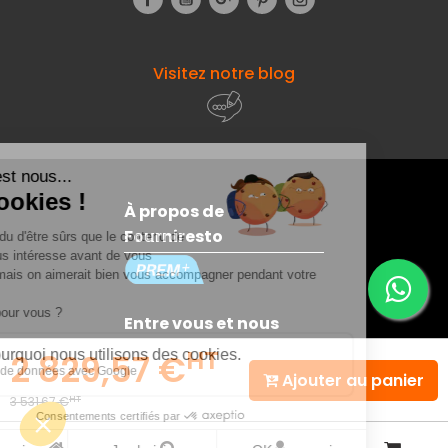
Visitez notre blog
À propos de
Fourniresto
Entre vous et nous
HT
2 829,57 €
Ajouter au panier
Besoin d'aide ?
HT
3 531,67 €
© 2026 - Fourniresto