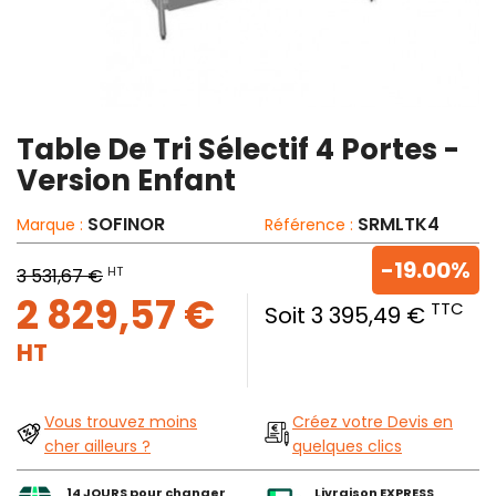
Table De Tri Sélectif 4 Portes -
Version Enfant
SOFINOR
SRMLTK4
Marque :
Référence :
-19.00%
HT
3 531,67 €
2 829,57 €
TTC
Soit 3 395,49 €
HT
Vous trouvez moins
Créez votre Devis en
cher ailleurs ?
quelques clics
14 JOURS pour changer
Livraison EXPRESS