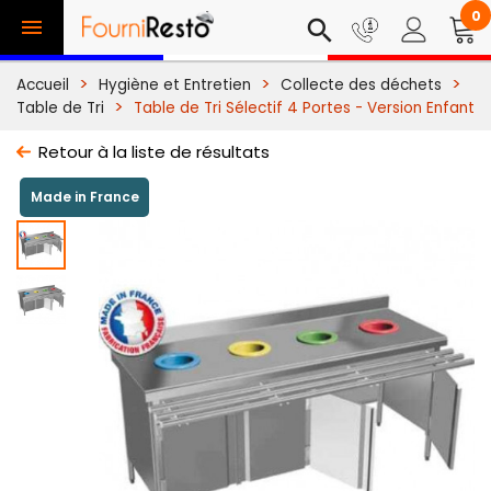
0

search
Accueil
Hygiène et Entretien
Collecte des déchets
Table de Tri
Table de Tri Sélectif 4 Portes - Version Enfant
Retour à la liste de résultats
Made in France