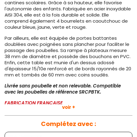
cantines scolaires. Grâce à sa hauteur, elle favorise
l'autonomie des enfants. Fabriquée en acier inoxydable
AISI 304, elle est à la fois durable et solide. Elle
comprend également 4 bourrelets en caoutchouc de
couleur bleue, jaune, verte et rouge.
Par ailleurs, elle est équipée de portes battantes
doublées avec poignées sans plancher pour faciliter le
passage des poubelles. Sa rampe à plateaux mesure
38 mm de diamètre et possède des bouchons en PVC.
Enfin, cette table est munie d'un dessus adossé
d'épaisseur 15/10e renforcé et de bords rayonnés de 20
mm et tombés de 60 mm avec coins soudés.
Livrée sans poubelle et non relevable. Compatible
avec les poubelles de référence SRCPBTK.
FABRICATION FRANÇAISE
voir +
Plus d'informations :
Complétez avec :
Dimensions :
L 2000 x P 700 x H 720 mm
Hauteur utile
: 540 mm